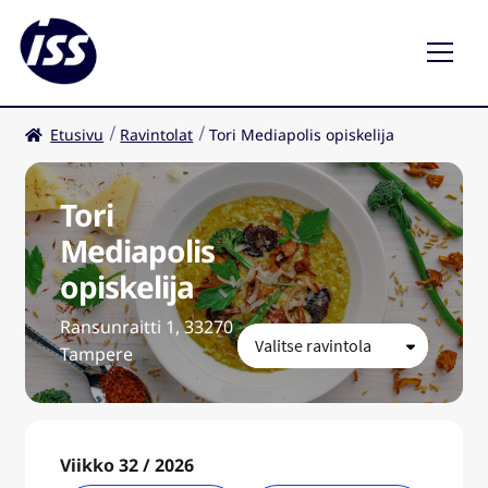
Etusivu
Ravintolat
Tori Mediapolis opiskelija
Ravintolat
Kahvilat
Tori
Mediapolis
FI
Laaj
opiskelija
ale
taso
Ransunraitti 1, 33270
valik
Tampere
Viikko 32 / 2026