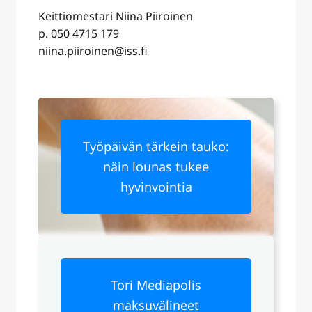
Keittiömestari Niina Piiroinen
p. 050 4715 179
niina.piiroinen@iss.fi
Työpäivän tärkein tauko:
näin lounas tukee
hyvinvointia
Tori Mediapolis
maksuvälineet