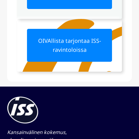
OIVAllista tarjontaa ISS-
ravintoloissa
Kansainvälinen kokemus,