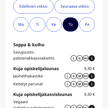
Edellinen viikko
Seuraava viikko
Ma
Ti
Ke
To
Pe
Soppa & kulho
Savujuusto-
palstenakkasosekeitto
Kuja opiskelijalounas
9,30
€
Jauhelihakastike
Keitetyt perunat
Kuja opiskelijakasvislounas
9,30
€
Vegaani
nyhtökaurabolognese