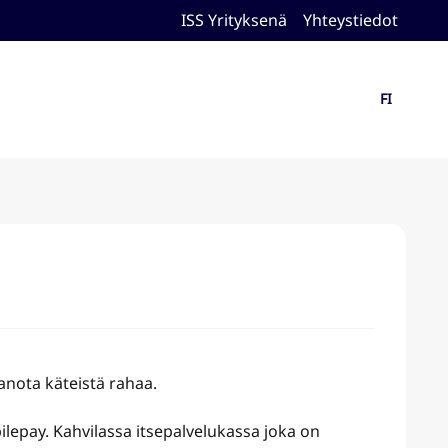
ISS Yrityksenä
Yhteystiedot
FI
anota käteistä rahaa.
ilepay. Kahvilassa itsepalvelukassa joka on