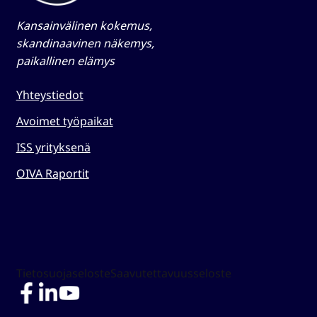
Kansainvälinen kokemus,
skandinaavinen näkemys,
paikallinen elämys​
Yhteystiedot
Avoimet työpaikat
ISS yrityksenä
OIVA Raportit
Tietosuojaseloste
Saavutettavuusseloste