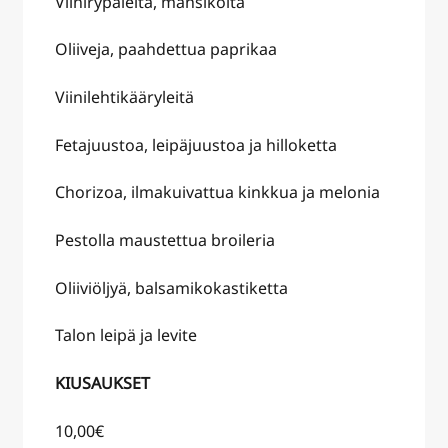
Viinirypäleitä, mansikoita
Oliiveja, paahdettua paprikaa
Viinilehtikääryleitä
Fetajuustoa, leipäjuustoa ja hilloketta
Chorizoa, ilmakuivattua kinkkua ja melonia
Pestolla maustettua broileria
Oliiviöljyä, balsamikokastiketta
Talon leipä ja levite
KIUSAUKSET
10,00€