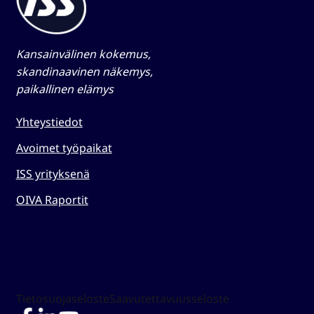
Kansainvälinen kokemus,
skandinaavinen näkemys,
paikallinen elämys​
Yhteystiedot
Avoimet työpaikat
ISS yrityksenä
OIVA Raportit
Tietosuojaseloste
Saavutettavuusseloste