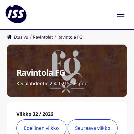
Etusivu
Ravintolat
Ravintola FG
Ravintolat
Kahvilat
Ravintola FG
FI
Laaj
ale
Keilalahdentie 2-4, 02150 Espoo
taso
valik
Viikko 32 / 2026
Edellinen viikko
Seuraava viikko