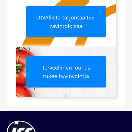
OIVAllista tarjontaa ISS-
ravintoloissa
Terveellinen lounas
tukee hyvinvointia