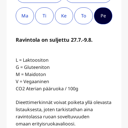
Ma
Ti
Ke
To
Pe
Ravintola on suljettu 27.7.-9.8.
L = Laktoositon
G = Gluteeniton
M = Maidoton
V = Vegaaninen
CO2 Aterian pääruoka / 100g
Dieettimerkinnät voivat poiketa yllä olevasta
listauksesta, joten tarkistathan aina
ravintolassa ruoan soveltuvuuden
omaan erityisruokavalioosi.