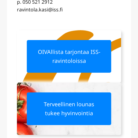
p. 050 521 2912
ravintola.kasi@iss.fi
OIVAllista tarjontaa ISS-
ravintoloissa
Terveellinen lounas
tukee hyvinvointia