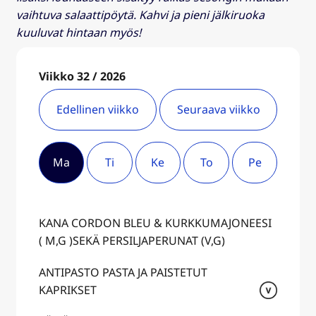
vaihtuva salaattipöytä. Kahvi ja pieni jälkiruoka
kuuluvat hintaan myös!
Viikko 32 / 2026
Edellinen viikko
Seuraava viikko
Ma
Ti
Ke
To
Pe
KANA CORDON BLEU & KURKKUMAJONEESI
( M,G )SEKÄ PERSILJAPERUNAT (V,G)
ANTIPASTO PASTA JA PAISTETUT
KAPRIKSET