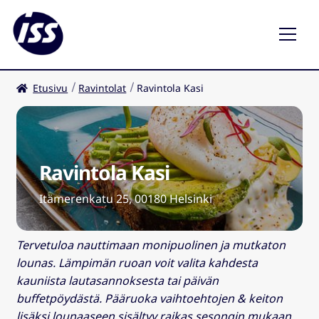
Etusivu
Ravintolat
Ravintola Kasi
Ravintolat
Kahvilat
Ravintola Kasi
FI
Laaj
ale
Itämerenkatu 25, 00180 Helsinki
taso
valik
Tervetuloa nauttimaan monipuolinen ja mutkaton
lounas. Lämpimän ruoan voit valita kahdesta
kauniista lautasannoksesta tai päivän
buffetpöydästä. Pääruoka vaihtoehtojen & keiton
lisäksi lounaaseen sisältyy raikas sesongin mukaan