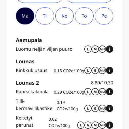
Ma
Ti
Ke
To
Pe
Aamupala
Luomu neljän viljan puuro
Lounas
Kinkkukiusaus
0.15 CO2e/100g
Lounas 2
8,80/10,30
Rapea kalapala
0.29 CO2e/100g
Tilli-
0.19
kermaviilikastike
CO2e/100g
Keitetyt
0.02
perunat
CO2e/100g