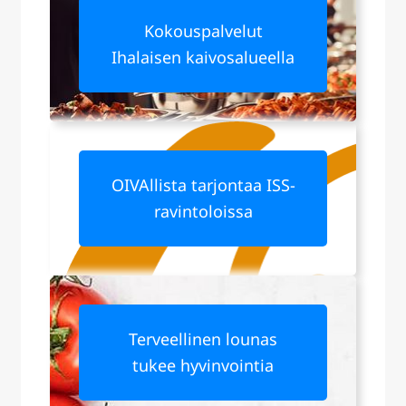
Kokouspalvelut
Ihalaisen kaivosalueella
OIVAllista tarjontaa ISS-
ravintoloissa
Terveellinen lounas
tukee hyvinvointia