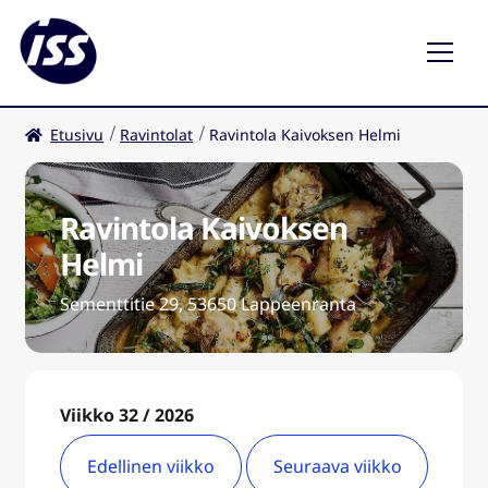
Etusivu
Ravintolat
Ravintola Kaivoksen Helmi
Ravintolat
Kahvilat
Ravintola Kaivoksen
Helmi
FI
Laaj
ale
Sementtitie 29, 53650 Lappeenranta
taso
valik
Viikko 32 / 2026
Edellinen viikko
Seuraava viikko