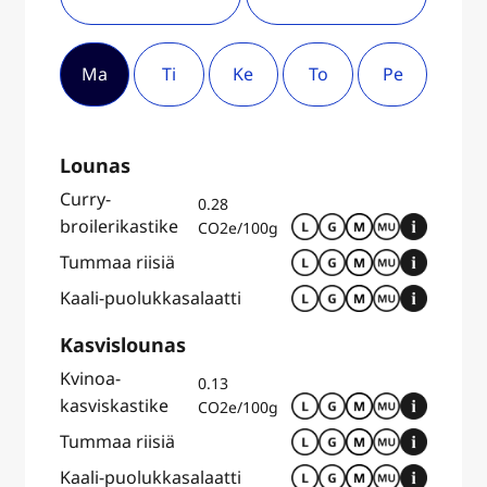
Ma
Ti
Ke
To
Pe
Lounas
Curry-
0.28
broilerikastike
CO2e/100g
Tummaa riisiä
Kaali-puolukkasalaatti
Kasvislounas
Kvinoa-
0.13
kasviskastike
CO2e/100g
Tummaa riisiä
Kaali-puolukkasalaatti