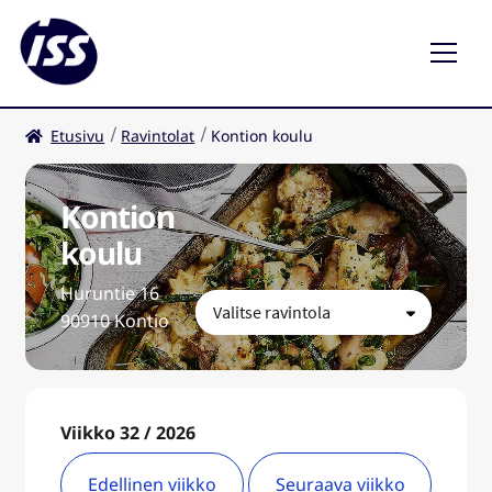
Etusivu
Ravintolat
Kontion koulu
Ravintolat
Kahvilat
Kontion
koulu
FI
Huruntie 16
90910 Kontio
Viikko 32 / 2026
Edellinen viikko
Seuraava viikko