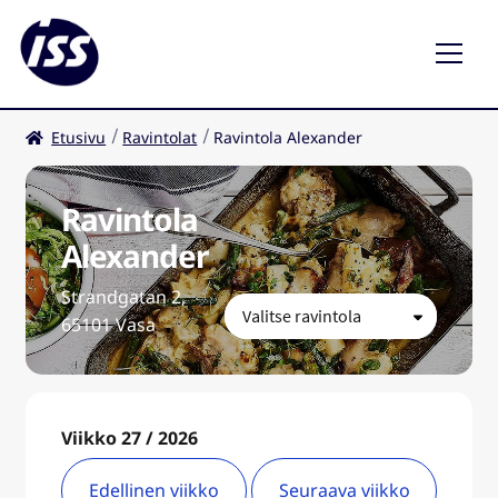
Etusivu
Ravintolat
Ravintola Alexander
Ravintolat
Kahvilat
Ravintola
Alexander
FI
Laaj
Strandgatan 2,
ale
65101 Vasa
taso
valik
Viikko 27 / 2026
Edellinen viikko
Seuraava viikko