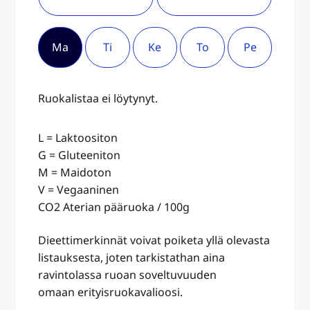
Ma
Ti
Ke
To
Pe
Ruokalistaa ei löytynyt.
L = Laktoositon
G = Gluteeniton
M = Maidoton
V = Vegaaninen
CO2 Aterian pääruoka / 100g
Dieettimerkinnät voivat poiketa yllä olevasta
listauksesta, joten tarkistathan aina
ravintolassa ruoan soveltuvuuden
omaan erityisruokavalioosi.