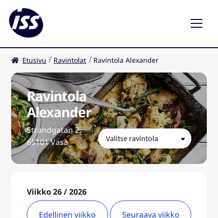
Etusivu
Ravintolat
Ravintola Alexander
Ravintolat
Kahvilat
Ravintola
Alexander
FI
Laaj
Strandgatan 2,
ale
65101 Vasa
taso
valik
Viikko 26 / 2026
Edellinen viikko
Seuraava viikko