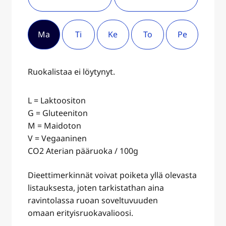
Ma
Ti
Ke
To
Pe
Ruokalistaa ei löytynyt.
L = Laktoositon
G = Gluteeniton
M = Maidoton
V = Vegaaninen
CO2 Aterian pääruoka / 100g
Dieettimerkinnät voivat poiketa yllä olevasta
listauksesta, joten tarkistathan aina
ravintolassa ruoan soveltuvuuden
omaan erityisruokavalioosi.