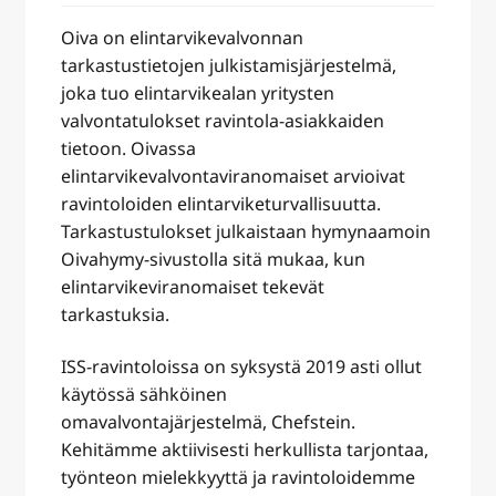
Oiva on elintarvikevalvonnan
tarkastustietojen julkistamisjärjestelmä,
joka tuo elintarvikealan yritysten
valvontatulokset ravintola-asiakkaiden
tietoon. Oivassa
elintarvikevalvontaviranomaiset arvioivat
ravintoloiden elintarviketurvallisuutta.
Tarkastustulokset julkaistaan hymynaamoin
Oivahymy-sivustolla sitä mukaa, kun
elintarvikeviranomaiset tekevät
tarkastuksia.
ISS-ravintoloissa on syksystä 2019 asti ollut
käytössä sähköinen
omavalvontajärjestelmä, Chefstein.
Kehitämme aktiivisesti herkullista tarjontaa,
työnteon mielekkyyttä ja ravintoloidemme