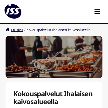
Etusivu
Kokouspalvelut Ihalaisen kaivosalueella
Ravintolat
Kahvilat
FI
Laaj
ale
taso
valik
Kokouspalvelut Ihalaisen
kaivosalueella