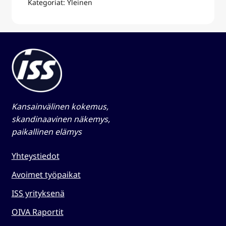
Kategoriat: Yleinen
Kansainvälinen kokemus,
skandinaavinen näkemys,
paikallinen elämys​
Yhteystiedot
Avoimet työpaikat
ISS yrityksenä
OIVA Raportit