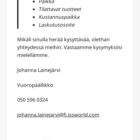
Paikka
Tilattavat tuotteet
Kustannuspaikka
Laskutusosoite
Mikäli sinulla herää kysyttävää, olethan
yhteydessä meihin. Vastaamme kysymyksiisi
mielellämme.
Johanna Lainejärvi
Vuoropäällikkö
050 596 0324
johanna.lainejarvi@fi.issworld.com