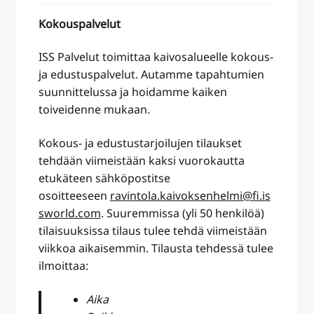
Kokouspalvelut
ISS Palvelut toimittaa kaivosalueelle kokous-
ja edustuspalvelut. Autamme tapahtumien
suunnittelussa ja hoidamme kaiken
toiveidenne mukaan.
Kokous- ja edustustarjoilujen tilaukset
tehdään viimeistään kaksi vuorokautta
etukäteen sähköpostitse
osoitteeseen
ravintola.kaivoksenhelmi@fi.is
sworld.com
. Suuremmissa (yli 50 henkilöä)
tilaisuuksissa tilaus tulee tehdä viimeistään
viikkoa aikaisemmin. Tilausta tehdessä tulee
ilmoittaa:
Aika