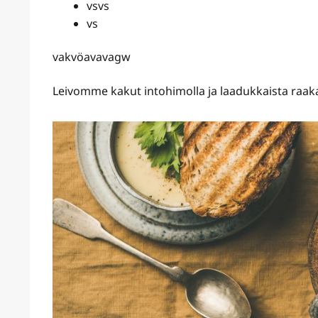
vsvs
vs
vakvöavavagw
Leivomme kakut intohimolla ja laadukkaista raaka