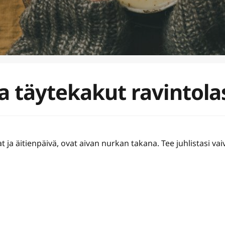
laa täytekakut ravinto
at ja äitienpäivä, ovat aivan nurkan takana. Tee juhlistasi vai