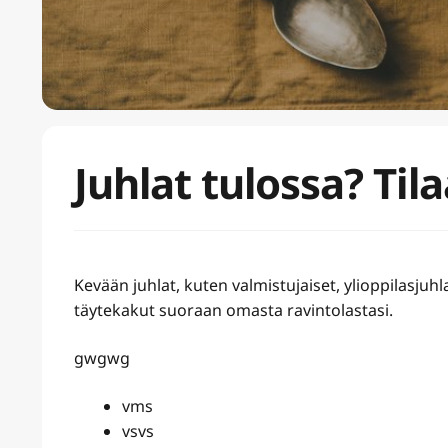
Juhlat tulossa? Ti
Kevään juhlat, kuten valmistujaiset, ylioppilasjuhl
täytekakut suoraan omasta ravintolastasi.
gwgwg
vms
vsvs