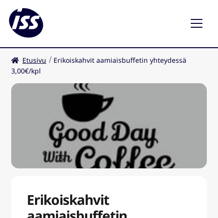
Etusivu
Erikoiskahvit aamiaisbuffetin yhteydessä
Ravintolat
3,00€/kpl
Kahvilat
FI
Erikoiskahvit
aamiaisbuffetin