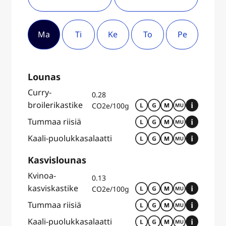
Ma
Ti
Ke
To
Pe
Lounas
Curry-
0.28
broilerikastike
CO2e/100g
Tummaa riisiä
Kaali-puolukkasalaatti
Kasvislounas
Kvinoa-
0.13
kasviskastike
CO2e/100g
Tummaa riisiä
Kaali-puolukkasalaatti