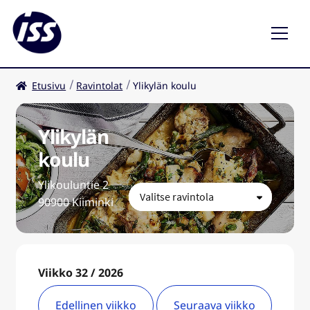
Etusivu
Ravintolat
Ylikylän koulu
Ravintolat
Kahvilat
Ylikylän
koulu
FI
Ylikouluntie 2
90900 Kiiminki
Viikko 32 / 2026
Edellinen viikko
Seuraava viikko