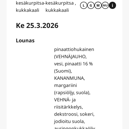
kesäkurpitsa-
kesäkurpitsa ,
kukkakaali
kukkakaali
Ke 25.3.2026
Lounas
pinaattiohukainen
(VEHNÄJAUHO,
vesi, pinaatti 16 %
(Suomi),
KANANMUNA,
margariini
(rapsiöljy, suola),
VEHNÄ- ja
riisitärkkelys,
dekstroosi, sokeri,
jodioitu suola,
auringonkukkaöljy,