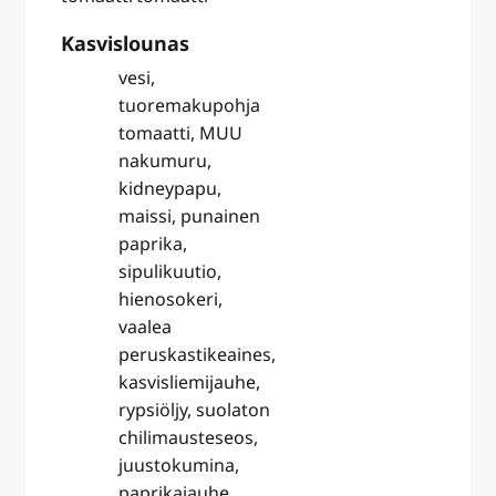
Kasvislounas
vesi,
tuoremakupohja
tomaatti, MUU
nakumuru,
kidneypapu,
maissi, punainen
paprika,
sipulikuutio,
hienosokeri,
vaalea
peruskastikeaines,
kasvisliemijauhe,
rypsiöljy, suolaton
chilimausteseos,
juustokumina,
paprikajauhe,