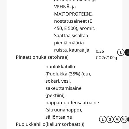
VEHNÄ- ja
MAITOPROTEIINI,
nostatusaineet (E
450, E 500), aromit.
Saattaa sisältää
pieniä määriä
ruista, kauraa ja
0.36
Pinaattiohukaiset
ohraa)
CO2e/100g
puolukkahillo
(Puolukka (35%) (eu),
sokeri, vesi,
sakeuttamisaine
(pektiini),
happamuudensäätöaine
(sitruunahappo),
säilöntäaine
Puolukkahillo
(kaliumsorbaatti))