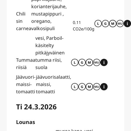
korianterijauhe,
Chili
mustapippuri ,
sin
oregano,
0.11
carnea
valkosipuli
CO2e/100g
vesi, Parboil-
käsitelty
pitkäjyväinen
Tummaa
tumma riisi,
riisiä
suola
Jäävuori-
jäävuorisalaatti,
maissi-
maissi,
tomaatti
tomaatti
Ti 24.3.2026
Lounas