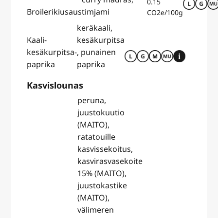
0.15
Broilerikiusaus
timjami
CO2e/100g
keräkaali,
Kaali-
kesäkurpitsa
kesäkurpitsa-
, punainen
paprika
paprika
Kasvislounas
peruna,
juustokuutio
(MAITO),
ratatouille
kasvissekoitus,
kasvirasvasekoite
15% (MAITO),
juustokastike
(MAITO),
välimeren