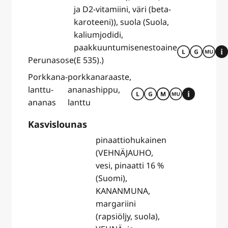
ja D2-vitamiini, väri (beta-
karoteeni)), suola (Suola,
kaliumjodidi,
paakkuuntumisenestoaine
Perunasose
(E 535).)
Porkkana-
porkkanaraaste,
lanttu-
ananashippu,
ananas
lanttu
Kasvislounas
pinaattiohukainen
(VEHNÄJAUHO,
vesi, pinaatti 16 %
(Suomi),
KANANMUNA,
margariini
(rapsiöljy, suola),