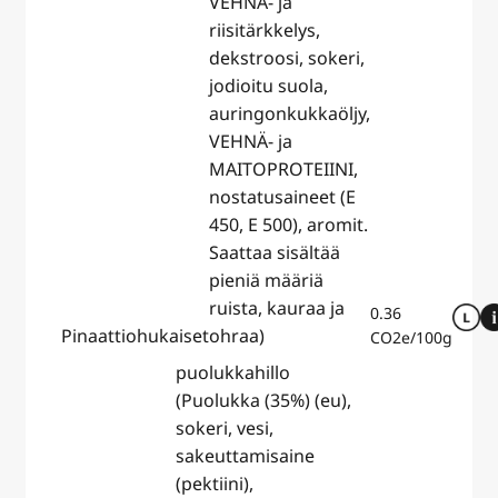
VEHNÄ- ja
riisitärkkelys,
dekstroosi, sokeri,
jodioitu suola,
auringonkukkaöljy,
VEHNÄ- ja
MAITOPROTEIINI,
nostatusaineet (E
450, E 500), aromit.
Saattaa sisältää
pieniä määriä
ruista, kauraa ja
0.36
Pinaattiohukaiset
ohraa)
CO2e/100g
puolukkahillo
(Puolukka (35%) (eu),
sokeri, vesi,
sakeuttamisaine
(pektiini),