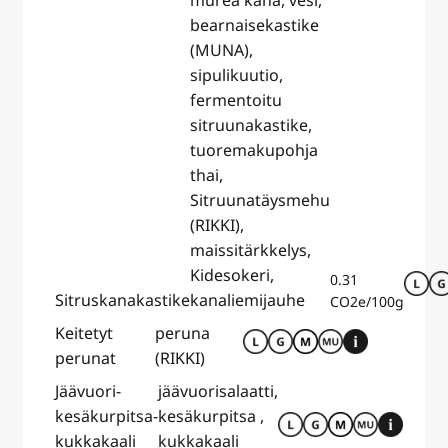
murea kana, vesi,
bearnaisekastike
(MUNA),
sipulikuutio,
fermentoitu
sitruunakastike,
tuoremakupohja
thai,
Sitruunatäysmehu
(RIKKI),
maissitärkkelys,
Kidesokeri,
0.31
Sitruskanakastike
kanaliemijauhe
CO2e/100g
Keitetyt
peruna
perunat
(RIKKI)
Jäävuori-
jäävuorisalaatti,
kesäkurpitsa-
kesäkurpitsa ,
kukkakaali
kukkakaali