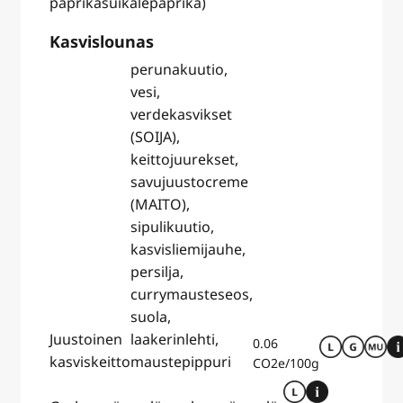
paprikasuikale
paprika)
Kasvislounas
perunakuutio,
vesi,
verdekasvikset
(SOIJA),
keittojuurekset,
savujuustocreme
(MAITO),
sipulikuutio,
kasvisliemijauhe,
persilja,
currymausteseos,
suola,
Juustoinen
laakerinlehti,
0.06
kasviskeitto
maustepippuri
CO2e/100g