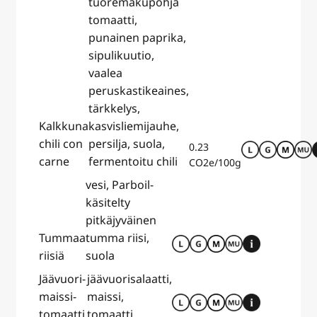
tuoremakupohja
tomaatti,
punainen paprika,
sipulikuutio,
vaalea
peruskastikeaines,
tärkkelys,
Kalkkuna
kasvisliemijauhe,
chili con
persilja, suola,
0.23
carne
fermentoitu chili
CO2e/100g
vesi, Parboil-
käsitelty
pitkäjyväinen
Tummaa
tumma riisi,
riisiä
suola
Jäävuori-
jäävuorisalaatti,
maissi-
maissi,
tomaatti
tomaatti