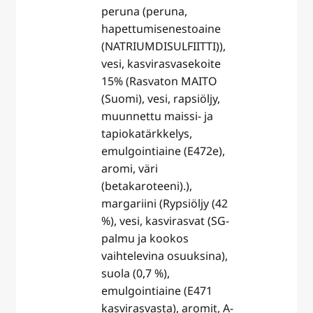
peruna (peruna,
hapettumisenestoaine
( NATRIUMDISULFIITTI)),
vesi, kasvirasvasekoite
15% (Rasvaton MAITO
(Suomi), vesi, rapsiöljy,
muunnettu maissi- ja
tapiokatärkkelys,
emulgointiaine (E472e),
aromi, väri
(betakaroteeni).),
margariini (Rypsiöljy (42
%), vesi, kasvirasvat (SG-
palmu ja kookos
vaihtelevina osuuksina),
suola (0,7 %),
emulgointiaine (E471
kasvirasvasta), aromit, A-