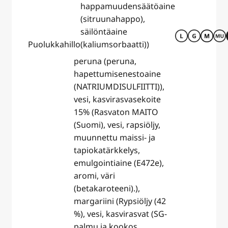
happamuudensäätöaine
(sitruunahappo),
säilöntäaine
Puolukkahillo
(kaliumsorbaatti))
peruna (peruna,
hapettumisenestoaine
( NATRIUMDISULFIITTI)),
vesi, kasvirasvasekoite
15% (Rasvaton MAITO
(Suomi), vesi, rapsiöljy,
muunnettu maissi- ja
tapiokatärkkelys,
emulgointiaine (E472e),
aromi, väri
(betakaroteeni).),
margariini (Rypsiöljy (42
%), vesi, kasvirasvat (SG-
palmu ja kookos