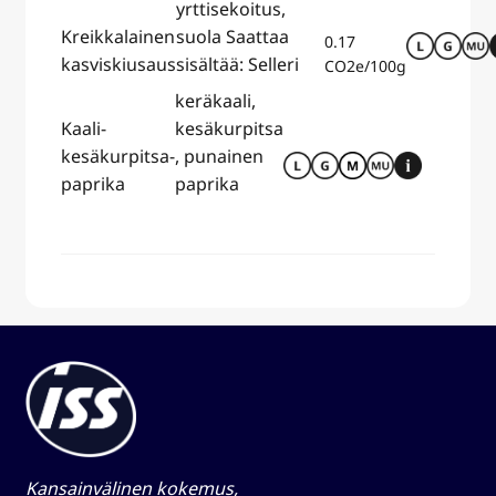
yrttisekoitus,
Kreikkalainen
suola Saattaa
0.17
kasviskiusaus
sisältää: Selleri
CO2e/100g
keräkaali,
Kaali-
kesäkurpitsa
kesäkurpitsa-
, punainen
paprika
paprika
Kansainvälinen kokemus,