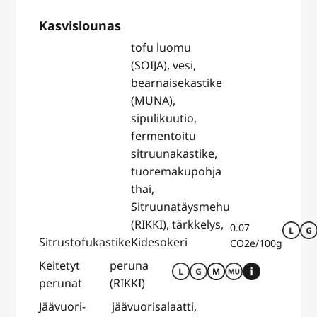
Kasvislounas
tofu luomu
(SOIJA), vesi,
bearnaisekastike
(MUNA),
sipulikuutio,
fermentoitu
sitruunakastike,
tuoremakupohja
thai,
Sitruunatäysmehu
(RIKKI), tärkkelys,
0.07
Sitrustofukastike
Kidesokeri
CO2e/100g
Keitetyt
peruna
perunat
(RIKKI)
Jäävuori-
jäävuorisalaatti,