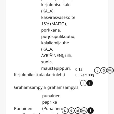
kirjolohisuikale
(KALA),
kasvirasvasekoite
15% (MAITO),
porkkana,
purjosipulikuutio,
kalaliemijauhe
(KALA,
ÄYRIÄINEN), tilli,
suola,
maustepippuri,
0.12
Kirjolohikeitto
laakerinlehti
CO2e/100g
Grahamsämpylä
grahamsämpylä
punainen
paprika
Punainen
(Punainen