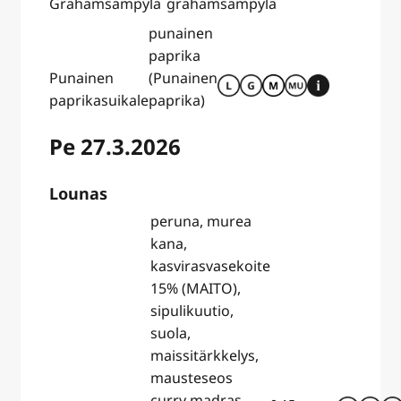
Grahamsämpylä
grahamsämpylä
punainen
paprika
Punainen
(Punainen
paprikasuikale
paprika)
Pe 27.3.2026
Lounas
peruna, murea
kana,
kasvirasvasekoite
15% (MAITO),
sipulikuutio,
suola,
maissitärkkelys,
mausteseos
curry madras,