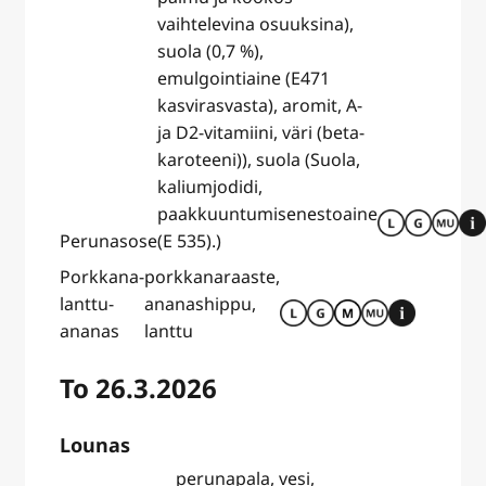
vaihtelevina osuuksina),
suola (0,7 %),
emulgointiaine (E471
kasvirasvasta), aromit, A-
ja D2-vitamiini, väri (beta-
karoteeni)), suola (Suola,
kaliumjodidi,
paakkuuntumisenestoaine
Perunasose
(E 535).)
Porkkana-
porkkanaraaste,
lanttu-
ananashippu,
ananas
lanttu
To 26.3.2026
Lounas
perunapala, vesi,