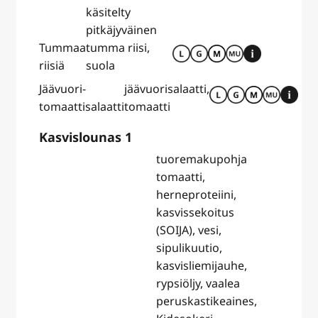
käsitelty
pitkäjyväinen
Tummaa
tumma riisi,
riisiä
suola
Jäävuori-
jäävuorisalaatti,
tomaattisalaatti
tomaatti
Kasvislounas 1
tuoremakupohja
tomaatti,
herneproteiini,
kasvissekoitus
(SOIJA), vesi,
sipulikuutio,
kasvisliemijauhe,
rypsiöljy, vaalea
peruskastikeaines,