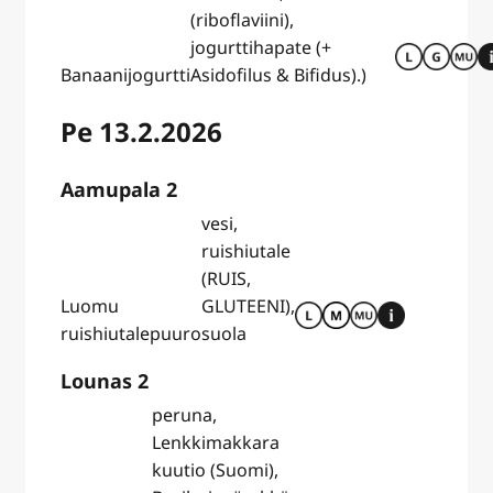
(riboflaviini),
jogurttihapate (+
Banaanijogurtti
Asidofilus & Bifidus).)
Pe 13.2.2026
Aamupala 2
vesi,
ruishiutale
(RUIS,
Luomu
GLUTEENI),
ruishiutalepuuro
suola
Lounas 2
peruna,
Lenkkimakkara
kuutio (Suomi),