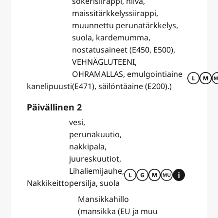
sokerisiirappi, hiiva,
maissitärkkelyssiirappi,
muunnettu perunatärkkelys,
suola, kardemumma,
nostatusaineet (E450, E500),
VEHNÄGLUTEENI,
OHRAMALLAS, emulgointiaine
kanelipuusti
(E471), säilöntäaine (E200).)
Päivällinen 2
vesi,
perunakuutio,
nakkipala,
juureskuutiot,
Lihaliemijauhe,
Nakkikeitto
persilja, suola
Mansikkahillo
(mansikka (EU ja muu