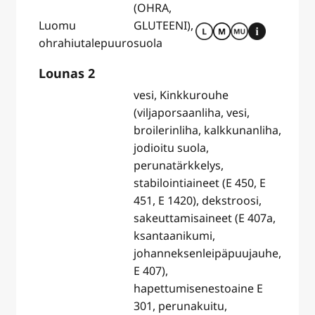
(OHRA,
Luomu
GLUTEENI),
ohrahiutalepuuro
suola
Lounas 2
vesi, Kinkkurouhe
(viljaporsaanliha, vesi,
broilerinliha, kalkkunanliha,
jodioitu suola,
perunatärkkelys,
stabilointiaineet (E 450, E
451, E 1420), dekstroosi,
sakeuttamisaineet (E 407a,
ksantaanikumi,
johanneksenleipäpuujauhe,
E 407),
hapettumisenestoaine E
301, perunakuitu,