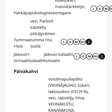
Kidesokeri,
maissitärkkelys,
Härkäpapubolognese
oregano
vesi, Parboil-
käsitelty
pitkäjyväinen
Tummaa
tumma riisi,
riisiä
suola
Jäävuori-
jäävuorisalaatti,
tomaattisalaatti
tomaatti
Päiväkahvi
voisilmäpullapitko
(VEHNÄJAUHO, sokeri,
laktoositon VOI (9 %),
vesi, rapsiöljy, hiiva,
VEHNÄKUITU,
KANANMUNA,