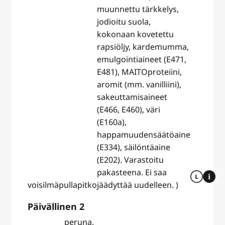
muunnettu tärkkelys,
jodioitu suola,
kokonaan kovetettu
rapsiöljy, kardemumma,
emulgointiaineet (E471,
E481), MAITOproteiini,
aromit (mm. vanilliini),
sakeuttamisaineet
(E466, E460), väri
(E160a),
happamuudensäätöaine
(E334), säilöntäaine
(E202). Varastoitu
pakasteena. Ei saa
voisilmäpullapitko
jäädyttää uudelleen. )
Päivällinen 2
peruna,