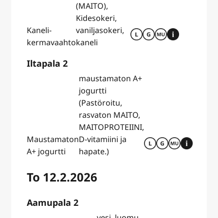
(MAITO),
Kidesokeri,
Kaneli-
vaniljasokeri,
kermavaahto
kaneli
Iltapala 2
maustamaton A+
jogurtti
(Pastöroitu,
rasvaton MAITO,
MAITOPROTEIINI,
Maustamaton
D-vitamiini ja
A+ jogurtti
hapate.)
To 12.2.2026
Aamupala 2
vesi, luomu