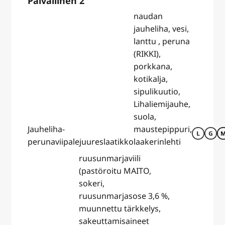
Päivällinen 2
naudan
jauheliha, vesi,
lanttu , peruna
(RIKKI),
porkkana,
kotikalja,
sipulikuutio,
Lihaliemijauhe,
suola,
Jauheliha-
maustepippuri,
perunaviipalejuureslaatikko
laakerinlehti
ruusunmarjaviili
(pastöroitu MAITO,
sokeri,
ruusunmarjasose 3,6 %,
muunnettu tärkkelys,
sakeuttamisaineet