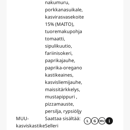
nakumuru,
porkkanasuikale,
kasvirasvasekoite
15% (MAITO),
tuoremakupohja
tomaatti,
sipulikuutio,
fariinisokeri,
paprikajauhe,
paprika-oregano
kastikeaines,
kasvisliemijauhe,
maissitärkkelys,
mustapippuri ,
pizzamauste,
persilja, rypsiöljy
MUU-
Saattaa sisältää:
kasviskastike
Selleri