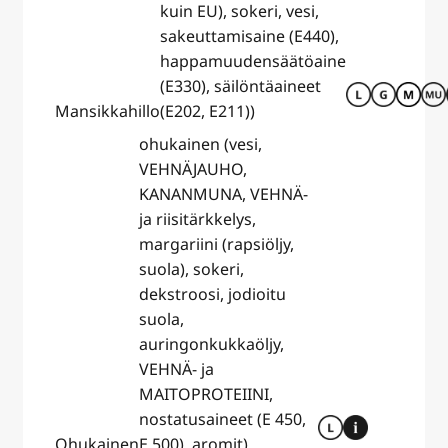
kuin EU), sokeri, vesi,
sakeuttamisaine (E440),
happamuudensäätöaine
(E330), säilöntäaineet
Mansikkahillo
(E202, E211))
ohukainen (vesi,
VEHNÄJAUHO,
KANANMUNA, VEHNÄ-
ja riisitärkkelys,
margariini (rapsiöljy,
suola), sokeri,
dekstroosi, jodioitu
suola,
auringonkukkaöljy,
VEHNÄ- ja
MAITOPROTEIINI,
nostatusaineet (E 450,
Ohukainen
E 500), aromit)