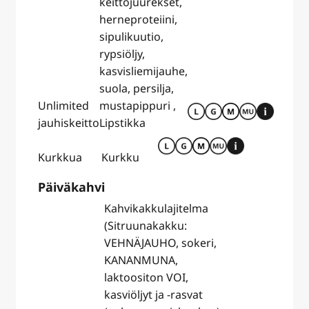
keittojuurekset,
herneproteiini,
sipulikuutio,
rypsiöljy,
kasvisliemijauhe,
suola, persilja,
Unlimited
mustapippuri ,
jauhiskeitto
Lipstikka
Kurkkua
Kurkku
Päiväkahvi
Kahvikakkulajitelma
(Sitruunakakku:
VEHNÄJAUHO, sokeri,
KANANMUNA,
laktoositon VOI,
kasviöljyt ja -rasvat