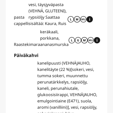
vesi, täysjyväpasta
(VEHNÄ, GLUTEENI),
pasta
rypsiöljy Saattaa
cappelli
sisältää: Kaura, Ruis
keräkaali,
porkkana,
Raastekimara
ananasmurska
Päiväkahvi
kanelipuusti (VEHNÄJAUHO,
kanelitäyte (22 %)[sokeri, vesi,
tumma sokeri, muunnettu
perunatärkkelys, rapsiöljy,
kaneli, perunahiutale,
glukoosisiirappi, VEHNÄJAUHO,
emulgointiaine (E471), suola,
aromi (vanilliini)], vesi, rapsiöljy,