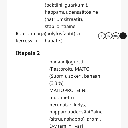
(pektiini, guarkumi),
happamuudensäätöaine
(natriumsitraatit),
stabilointiaine
Ruusunmarja
(polyfosfaatit) ja
kerrosviili
hapate.)
Iltapala 2
banaanijogurtti
(Pastöroitu MAITO
(Suomi), sokeri, banaani
(3,3 %),
MAITOPROTEIINI,
muunnettu
perunatärkkelys,
happamuudensäätöaine
(sitruunahappo), aromi,
D-vitamiini, väri