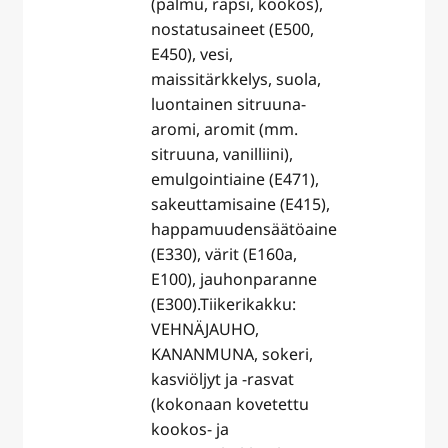
(palmu, rapsi, kookos),
nostatusaineet (E500,
E450), vesi,
maissitärkkelys, suola,
luontainen sitruuna-
aromi, aromit (mm.
sitruuna, vanilliini),
emulgointiaine (E471),
sakeuttamisaine (E415),
happamuudensäätöaine
(E330), värit (E160a,
E100), jauhonparanne
(E300).Tiikerikakku:
VEHNÄJAUHO,
KANANMUNA, sokeri,
kasviöljyt ja -rasvat
(kokonaan kovetettu
kookos- ja