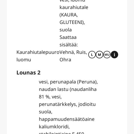
kaurahiutale
(KAURA,
GLUTEENI),
suola
Saattaa
sisältää:
Kaurahiutalepuuro
Vehnä, Ruis,
luomu
Ohra
Lounas 2
vesi, perunapala (Peruna),
naudan lastu (naudanliha
81 %, vesi,
perunatärkkelys, jodioitu
suola,
happamuudensäätöaine
kaliumkloridi,
stabilointiaine E 450,