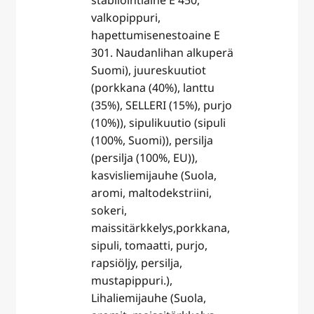
valkopippuri,
hapettumisenestoaine E
301. Naudanlihan alkuperä
Suomi), juureskuutiot
(porkkana (40%), lanttu
(35%), SELLERI (15%), purjo
(10%)), sipulikuutio (sipuli
(100%, Suomi)), persilja
(persilja (100%, EU)),
kasvisliemijauhe (Suola,
aromi, maltodekstriini,
sokeri,
maissitärkkelys,porkkana,
sipuli, tomaatti, purjo,
rapsiöljy, persilja,
mustapippuri.),
Lihaliemijauhe (Suola,