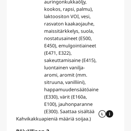
auringonkukkaöljy,
kookos, rapsi, palmu),
laktoositon VOI, vesi,
rasvaton kaakaojauhe,
maissitärkkelys, suola,
nostatusaineet (E500,
E450), emulgointiaineet
(E471, E322),
sakeuttamisaine (E415),
luontainen vanilja-
aromi, aromit (mm.
sitruuna, vanilliini),
happamuudensäätöaine
(E330), värit (E160a,
E100), jauhonparanne
(E300). Saattaa sisältää
Kahvikakkua
pieniä määriä soijaa.)