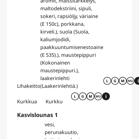
aromit, maissitärkkelys,
maltodekstriini, sipuli,
sokeri, rapsiöljy, väriaine
(E 150c), porkkana,
kirveli.), suola (Suola,
kaliumjodidi,
paakkuuntumisenestoaine
(E 535).), maustepippuri
(Kokonainen
maustepippuri.),
laakerinlehti
Lihakeitto
(Laakerinlehtiä.)
Kurkkua
Kurkku
Kasvislounas 1
vesi,
perunakuutio,