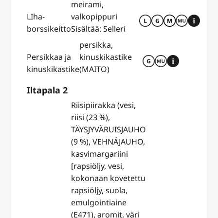
meirami,
LIha-
valkopippuri
borssikeitto
Sisältää: Selleri
persikka,
Persikkaa ja
kinuskikastike
kinuskikastike
(MAITO)
Iltapala 2
Riisipiirakka (vesi,
riisi (23 %),
TÄYSJYVÄRUISJAUHO
(9 %), VEHNÄJAUHO,
kasvimargariini
[rapsiöljy, vesi,
kokonaan kovetettu
rapsiöljy, suola,
emulgointiaine
(E471), aromit, väri