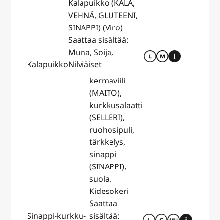
Kalapuikko (KALA,
VEHNÄ, GLUTEENI,
SINAPPI) (Viro)
Saattaa sisältää:
Muna, Soija,
Kalapuikko
Nilviäiset
kermaviili
(MAITO),
kurkkusalaatti
(SELLERI),
ruohosipuli,
tärkkelys,
sinappi
(SINAPPI),
suola,
Kidesokeri
Saattaa
Sinappi-kurkku-
sisältää: