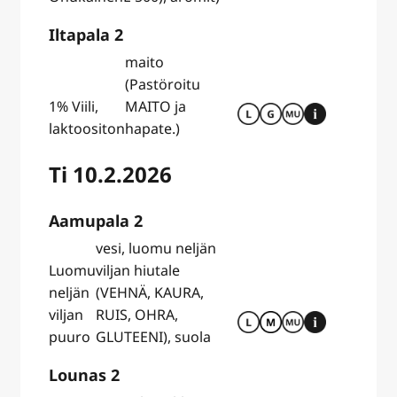
Iltapala 2
maito
(Pastöroitu
1% Viili,
MAITO ja
laktoositon
hapate.)
Ti 10.2.2026
Aamupala 2
vesi, luomu neljän
Luomu
viljan hiutale
neljän
(VEHNÄ, KAURA,
viljan
RUIS, OHRA,
puuro
GLUTEENI), suola
Lounas 2