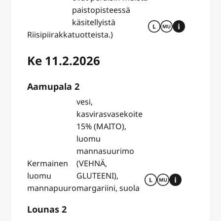
paistopisteessä
käsitellyistä
Riisipiirakka
tuotteista.)
Ke 11.2.2026
Aamupala 2
vesi,
kasvirasvasekoite
15% (MAITO),
luomu
mannasuurimo
Kermainen
(VEHNÄ,
luomu
GLUTEENI),
mannapuuro
margariini, suola
Lounas 2