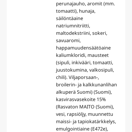
perunajauho, aromit (mm.
tomaatti), hunaja,
säilöntäaine
natriumnitriitti,
maltodekstriini, sokeri,
savuaromi,
happamuudensäätöaine
kaliumkloridi, mausteet
(sipuli, inkivääri, tomaatti,
juustokumina, valkosipuli,
chili). Viljaporsaan-,
broilerin- ja kalkkunanlihan
alkuperä Suomi) (Suomi),
kasvirasvasekoite 15%
(Rasvaton MAITO (Suomi),
vesi, rapsiöljy, muunnettu
maissi- ja tapiokatärkkelys,
emulgointiaine (E472e),