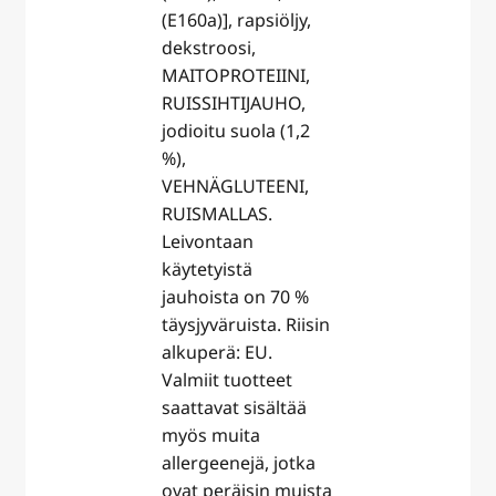
(E160a)], rapsiöljy,
dekstroosi,
MAITOPROTEIINI,
RUISSIHTIJAUHO,
jodioitu suola (1,2
%),
VEHNÄGLUTEENI,
RUISMALLAS.
Leivontaan
käytetyistä
jauhoista on 70 %
täysjyväruista. Riisin
alkuperä: EU.
Valmiit tuotteet
saattavat sisältää
myös muita
allergeenejä, jotka
ovat peräisin muista