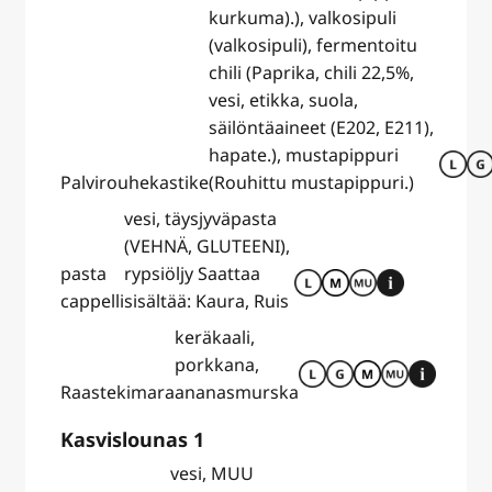
kurkuma).), valkosipuli
(valkosipuli), fermentoitu
chili (Paprika, chili 22,5%,
vesi, etikka, suola,
säilöntäaineet (E202, E211),
hapate.), mustapippuri
Palvirouhekastike
(Rouhittu mustapippuri.)
vesi, täysjyväpasta
(VEHNÄ, GLUTEENI),
pasta
rypsiöljy Saattaa
cappelli
sisältää: Kaura, Ruis
keräkaali,
porkkana,
Raastekimara
ananasmurska
Kasvislounas 1
vesi, MUU