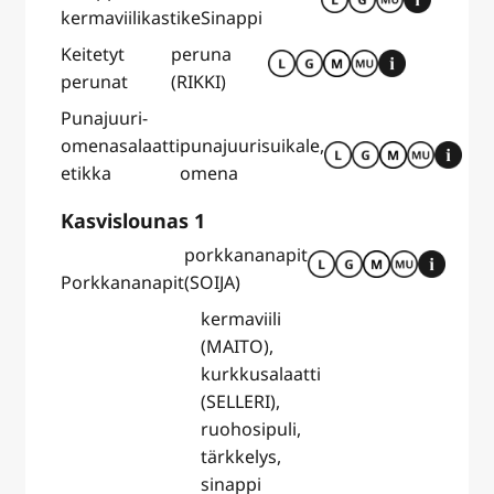
kermaviilikastike
Sinappi
Keitetyt
peruna
perunat
(RIKKI)
Punajuuri-
omenasalaatti
punajuurisuikale,
etikka
omena
Kasvislounas 1
porkkananapit
Porkkananapit
(SOIJA)
kermaviili
(MAITO),
kurkkusalaatti
(SELLERI),
ruohosipuli,
tärkkelys,
sinappi