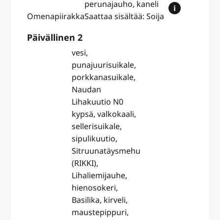
perunajauho, kaneli
Omenapiirakka
Saattaa sisältää: Soija
Päivällinen 2
vesi,
punajuurisuikale,
porkkanasuikale,
Naudan
Lihakuutio N0
kypsä, valkokaali,
sellerisuikale,
sipulikuutio,
Sitruunatäysmehu
(RIKKI),
Lihaliemijauhe,
hienosokeri,
Basilika, kirveli,
maustepippuri,