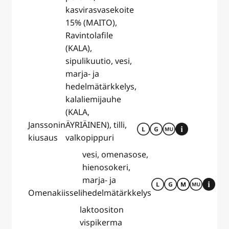
kasvirasvasekoite
15% (MAITO),
Ravintolafile
(KALA),
sipulikuutio, vesi,
marja- ja
hedelmätärkkelys,
kalaliemijauhe
(KALA,
Janssonin
ÄYRIÄINEN), tilli,
kiusaus
valkopippuri
vesi, omenasose,
hienosokeri,
marja- ja
Omenakiisseli
hedelmätärkkelys
laktoositon
vispikerma