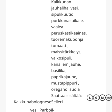
Kalkkunan
jauheliha, vesi,
sipulikuutio,
porkkanasuikale,
vaalea
peruskastikeaines,
tuoremakupohja
tomaatti,
maissitärkkelys,
valkosipuli,
kanaliemijauhe,
basilika,
paprikajauhe,
mustapippuri ,
oregano, suola
Saattaa sisältää:
Kalkkunabolognese
Selleri
vesi, Parboil-