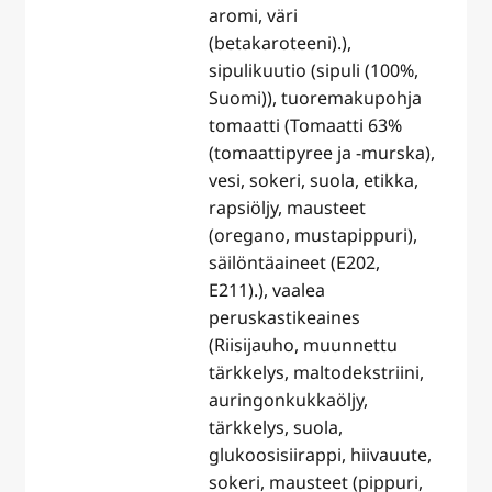
aromi, väri
(betakaroteeni).),
sipulikuutio (sipuli (100%,
Suomi)), tuoremakupohja
tomaatti (Tomaatti 63%
(tomaattipyree ja -murska),
vesi, sokeri, suola, etikka,
rapsiöljy, mausteet
(oregano, mustapippuri),
säilöntäaineet (E202,
E211).), vaalea
peruskastikeaines
(Riisijauho, muunnettu
tärkkelys, maltodekstriini,
auringonkukkaöljy,
tärkkelys, suola,
glukoosisiirappi, hiivauute,
sokeri, mausteet (pippuri,