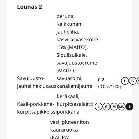
Lounas 2
peruna,
Kalkkunan
jauheliha,
kasvirasvasekoite
15% (MAITO),
Sipulisuikale,
savujuustocreme
(MAITO),
Savujuusto-
savuaromi,
0.2
jauhelihakiusaus
kanaliemijauhe
CO2e/100g
keräkaali,
Kaali-porkkana-
kurpitsasalaatti,
kurpitsapikkelssi
porkkana
vesi, gluteeniton
kauraruoka
(KAURA),