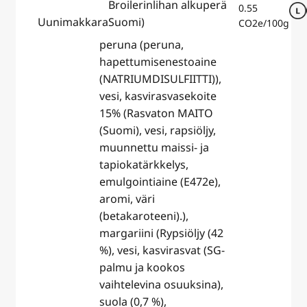
Broilerinlihan alkuperä
0.55
Uunimakkara
Suomi)
CO2e/100g
peruna (peruna,
hapettumisenestoaine
( NATRIUMDISULFIITTI)),
vesi, kasvirasvasekoite
15% (Rasvaton MAITO
(Suomi), vesi, rapsiöljy,
muunnettu maissi- ja
tapiokatärkkelys,
emulgointiaine (E472e),
aromi, väri
(betakaroteeni).),
margariini (Rypsiöljy (42
%), vesi, kasvirasvat (SG-
palmu ja kookos
vaihtelevina osuuksina),
suola (0,7 %),