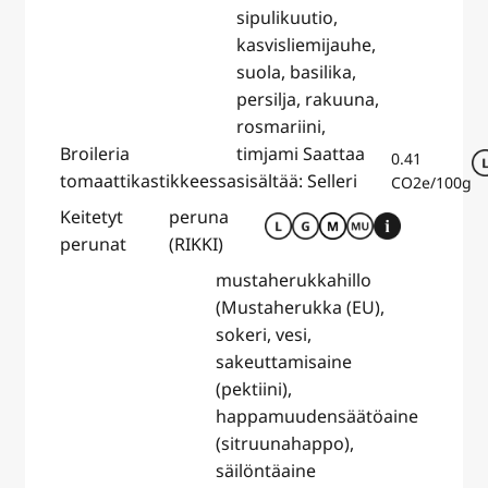
sipulikuutio,
kasvisliemijauhe,
suola, basilika,
persilja, rakuuna,
rosmariini,
Broileria
timjami Saattaa
0.41
tomaattikastikkeessa
sisältää: Selleri
CO2e/100g
Keitetyt
peruna
perunat
(RIKKI)
mustaherukkahillo
(Mustaherukka (EU),
sokeri, vesi,
sakeuttamisaine
(pektiini),
happamuudensäätöaine
(sitruunahappo),
säilöntäaine