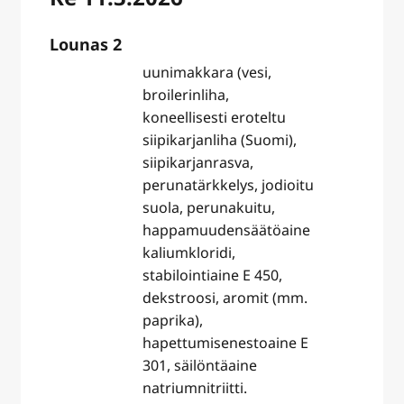
Lounas 2
uunimakkara (vesi,
broilerinliha,
koneellisesti eroteltu
siipikarjanliha (Suomi),
siipikarjanrasva,
perunatärkkelys, jodioitu
suola, perunakuitu,
happamuudensäätöaine
kaliumkloridi,
stabilointiaine E 450,
dekstroosi, aromit (mm.
paprika),
hapettumisenestoaine E
301, säilöntäaine
natriumnitriitti.