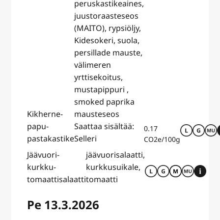
peruskastikeaines,
juustoraasteseos
(MAITO), rypsiöljy,
Kidesokeri, suola,
persillade mauste,
välimeren
yrttisekoitus,
mustapippuri ,
smoked paprika
Kikherne-
mausteseos
papu-
Saattaa sisältää:
0.17
pastakastike
Selleri
CO2e/100g
Jäävuori-
jäävuorisalaatti,
kurkku-
kurkkusuikale,
tomaattisalaatti
tomaatti
Pe 13.3.2026