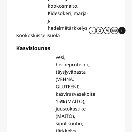
kookosmaito,
Kidesokeri, marja-
ja
hedelmätärkkelys,
Kookoskiisseli
suola
Kasvislounas
vesi,
herneproteiini,
täysjyväpasta
(VEHNÄ,
GLUTEENI),
kasvirasvasekoite
15% (MAITO),
juustokastike
(MAITO),
sipulikuutio,
tärkkelys,