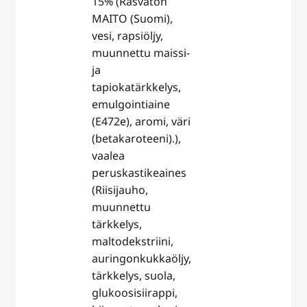
15% (Rasvaton
MAITO (Suomi),
vesi, rapsiöljy,
muunnettu maissi-
ja
tapiokatärkkelys,
emulgointiaine
(E472e), aromi, väri
(betakaroteeni).),
vaalea
peruskastikeaines
(Riisijauho,
muunnettu
tärkkelys,
maltodekstriini,
auringonkukkaöljy,
tärkkelys, suola,
glukoosisiirappi,