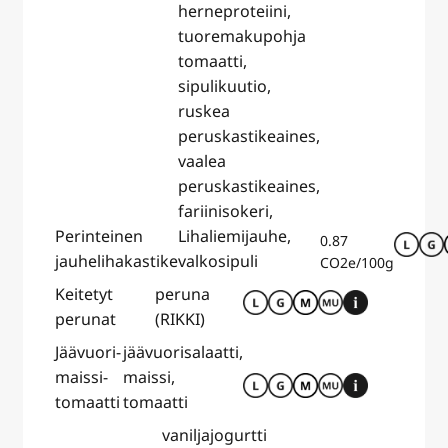
herneproteiini,
tuoremakupohja
tomaatti,
sipulikuutio,
ruskea
peruskastikeaines,
vaalea
peruskastikeaines,
fariinisokeri,
Perinteinen
Lihaliemijauhe,
0.87
jauhelihakastike
valkosipuli
CO2e/100g
Keitetyt
peruna
perunat
(RIKKI)
Jäävuori-
jäävuorisalaatti,
maissi-
maissi,
tomaatti
tomaatti
vaniljajogurtti