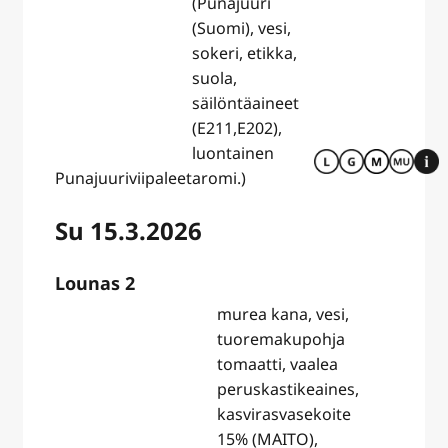
(Punajuuri
(Suomi), vesi,
sokeri, etikka,
suola,
säilöntäaineet
(E211,E202),
luontainen
Punajuuriviipaleet
aromi.)
Su 15.3.2026
Lounas 2
murea kana, vesi,
tuoremakupohja
tomaatti, vaalea
peruskastikeaines,
kasvirasvasekoite
15% (MAITO),