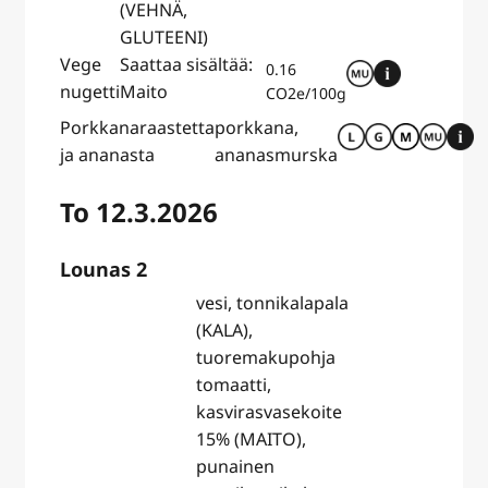
(VEHNÄ,
GLUTEENI)
Vege
Saattaa sisältää:
0.16
nugetti
Maito
CO2e/100g
Porkkanaraastetta
porkkana,
ja ananasta
ananasmurska
To 12.3.2026
Lounas 2
vesi, tonnikalapala
(KALA),
tuoremakupohja
tomaatti,
kasvirasvasekoite
15% (MAITO),
punainen