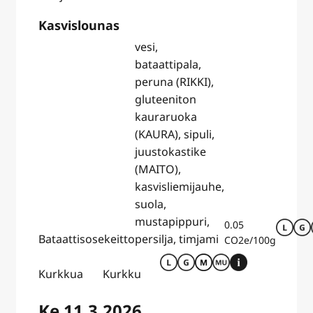
Kasvislounas
vesi,
bataattipala,
peruna (RIKKI),
gluteeniton
kauraruoka
(KAURA), sipuli,
juustokastike
(MAITO),
kasvisliemijauhe,
suola,
mustapippuri,
0.05
Bataattisosekeitto
persilja, timjami
CO2e/100g
Kurkkua
Kurkku
Ke 11.3.2026