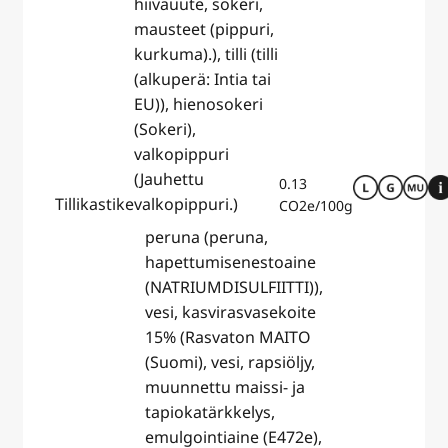
hiivauute, sokeri,
mausteet (pippuri,
kurkuma).), tilli (tilli
(alkuperä: Intia tai
EU)), hienosokeri
(Sokeri),
valkopippuri
(Jauhettu
0.13
Tillikastike
valkopippuri.)
CO2e/100g
peruna (peruna,
hapettumisenestoaine
( NATRIUMDISULFIITTI)),
vesi, kasvirasvasekoite
15% (Rasvaton MAITO
(Suomi), vesi, rapsiöljy,
muunnettu maissi- ja
tapiokatärkkelys,
emulgointiaine (E472e),