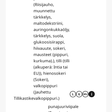
(Riisijauho,
muunnettu
tärkkelys,
maltodekstriini,
auringonkukkaöljy,
tärkkelys, suola,
glukoosisiirappi,
hiivauute, sokeri,
mausteet (pippuri,
kurkuma).), tilli (tilli
(alkuperä: Intia tai
EU)), hienosokeri
(Sokeri),
valkopippuri
(Jauhettu
Tillikastike
valkopippuri.)
punajuuriviipale