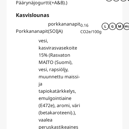
Päärynäjogurtti
(+A&B).)
Kasvislounas
porkkananapit
0.16
Porkkananapit
(SOIJA)
CO2e/100g
vesi,
kasvirasvasekoite
15% (Rasvaton
MAITO (Suomi),
vesi, rapsiöljy,
muunnettu maissi-
ja
tapiokatärkkelys,
emulgointiaine
(E472e), aromi, väri
(betakaroteeni).),
vaalea
peruskastikeaines