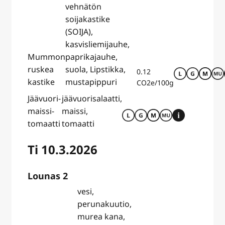
vehnätön
soijakastike
(SOIJA),
kasvisliemijauhe,
Mummon
paprikajauhe,
ruskea
suola, Lipstikka,
0.12
kastike
mustapippuri
CO2e/100g
Jäävuori-
jäävuorisalaatti,
maissi-
maissi,
tomaatti
tomaatti
Ti 10.3.2026
Lounas 2
vesi,
perunakuutio,
murea kana,