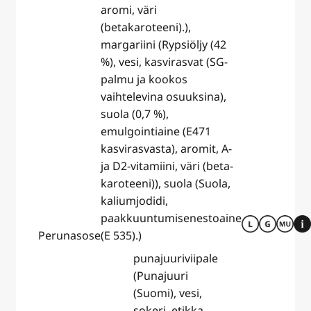
aromi, väri
(betakaroteeni).),
margariini (Rypsiöljy (42
%), vesi, kasvirasvat (SG-
palmu ja kookos
vaihtelevina osuuksina),
suola (0,7 %),
emulgointiaine (E471
kasvirasvasta), aromit, A-
ja D2-vitamiini, väri (beta-
karoteeni)), suola (Suola,
kaliumjodidi,
paakkuuntumisenestoaine
Perunasose
(E 535).)
punajuuriviipale
(Punajuuri
(Suomi), vesi,
sokeri, etikka,