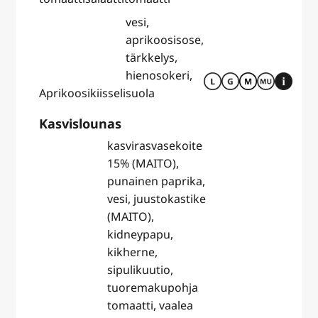
vesi,
aprikoosisose,
tärkkelys,
hienosokeri,
Aprikoosikiisseli
suola
Kasvislounas
kasvirasvasekoite
15% (MAITO),
punainen paprika,
vesi, juustokastike
(MAITO),
kidneypapu,
kikherne,
sipulikuutio,
tuoremakupohja
tomaatti, vaalea