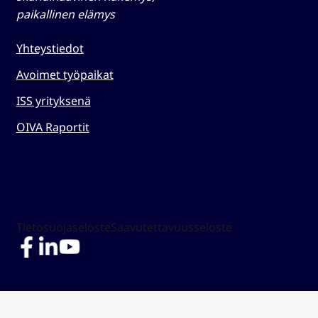
paikallinen elämys​
Yhteystiedot
Avoimet työpaikat
ISS yrityksenä
OIVA Raportit
Tietosuojaseloste
Saavutettavuusseloste