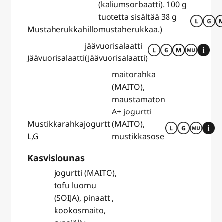
(kaliumsorbaatti). 100 g
tuotetta sisältää 38 g
Mustaherukkahillo
mustaherukkaa.)
jäävuorisalaatti
Jäävuorisalaatti
(Jäävuorisalaatti)
maitorahka
(MAITO),
maustamaton
A+ jogurtti
Mustikkarahkajogurtti
(MAITO),
L,G
mustikkasose
Kasvislounas
jogurtti (MAITO),
tofu luomu
(SOIJA), pinaatti,
kookosmaito,