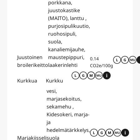
porkkana,
juustokastike
(MAITO), lanttu ,
purjosipulikuutio,
ruohosipuli,
suola,
kanaliemijauhe,
Juustoinen
maustepippuri,
0.14
broilerikeitto
laakerinlehti
CO2e/100g
Kurkkua
Kurkku
vesi,
marjasekoitus,
sekamehu ,
Kidesokeri, marja-
ja
hedelmätärkkelys,
Marjakiisseli
suola