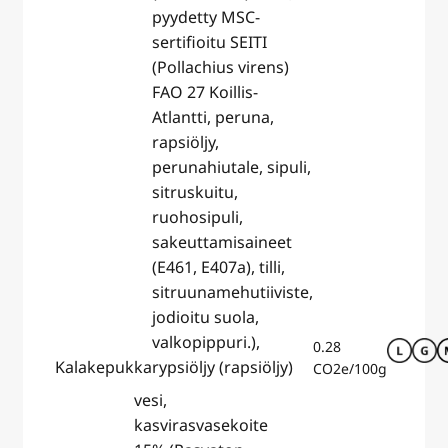
pyydetty MSC-
sertifioitu SEITI
(Pollachius virens)
FAO 27 Koillis-
Atlantti, peruna,
rapsiöljy,
perunahiutale, sipuli,
sitruskuitu,
ruohosipuli,
sakeuttamisaineet
(E461, E407a), tilli,
sitruunamehutiiviste,
jodioitu suola,
valkopippuri.),
0.28
Kalakepukka
rypsiöljy (rapsiöljy)
CO2e/100g
vesi,
kasvirasvasekoite