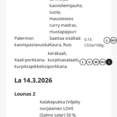
kasvisliemijauhe,
suola,
mausteseos
curry madras,
mustapippuri
Palermon
Saattaa sisältää:
0.15
kasvispastavuoka
Kaura, Ruis
CO2e/100g
keräkaali,
Kaali-porkkana-
kurpitsasalaatti,
kurpitsapikkelssi
porkkana
La 14.3.2026
Lounas 2
Kalakepukka (Viljelty
norjalainen LOHI
(Salmo salar) 50 %,