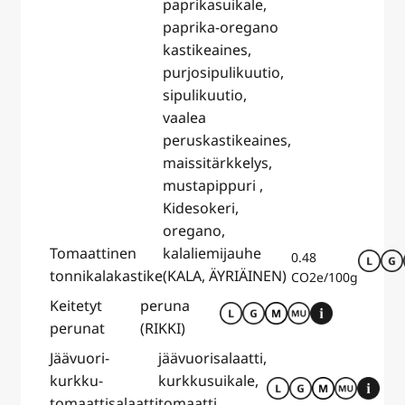
paprikasuikale,
paprika-oregano
kastikeaines,
purjosipulikuutio,
sipulikuutio,
vaalea
peruskastikeaines,
maissitärkkelys,
mustapippuri ,
Kidesokeri,
oregano,
Tomaattinen
kalaliemijauhe
0.48
tonnikalakastike
(KALA, ÄYRIÄINEN)
CO2e/100g
Keitetyt
peruna
perunat
(RIKKI)
Jäävuori-
jäävuorisalaatti,
kurkku-
kurkkusuikale,
tomaattisalaatti
tomaatti