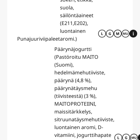
suola,
säilöntäaineet
(E211,E202),
luontainen
Punajuuriviipaleet
aromi.)
Päärynäjogurtti
(Pastöroitu MAITO
(Suomi),
hedelmämehutiiviste,
päärynä (4,8 %),
päärynätäysmehu
(tiivisteestä) (3 %),
MAITOPROTEIINI,
maissitärkkelys,
sitruunatäysmehutiiviste,
luontainen aromi, D-
vitamiini, jogurttihapate