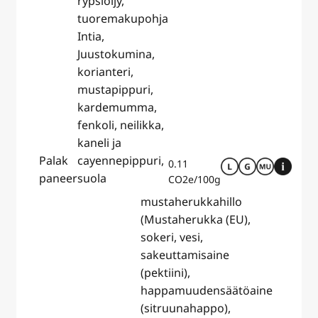
rypsiöljy,
tuoremakupohja
Intia,
Juustokumina,
korianteri,
mustapippuri,
kardemumma,
fenkoli, neilikka,
kaneli ja
Palak
cayennepippuri,
0.11
paneer
suola
CO2e/100g
mustaherukkahillo
(Mustaherukka (EU),
sokeri, vesi,
sakeuttamisaine
(pektiini),
happamuudensäätöaine
(sitruunahappo),