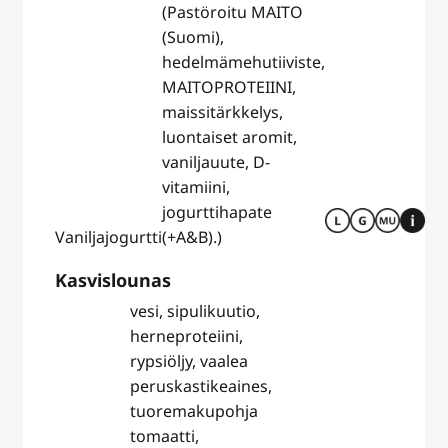
(Pastöroitu MAITO
(Suomi),
hedelmämehutiiviste,
MAITOPROTEIINI,
maissitärkkelys,
luontaiset aromit,
vaniljauute, D-
vitamiini,
jogurttihapate
Vaniljajogurtti
(+A&B).)
Kasvislounas
vesi, sipulikuutio,
herneproteiini,
rypsiöljy, vaalea
peruskastikeaines,
tuoremakupohja
tomaatti,