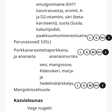
emulgointiaine (E471
kasvirasvasta), aromit, A-
ja D2-vitamiini, väri (beta-
karoteeni)), suola (Suola,
kaliumjodidi,
paakkuuntumisenestoaine
Perunasose
(E 535).)
Porkkanaraastetta
porkkana,
ja ananasta
ananasmurska
vesi, mangosose,
Kidesokeri, marja-
ja
hedelmätärkkelys,
Mangokiisseli
suola
Kasvislounas
Vege nugetti