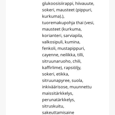
glukoosisiirappi, hiivauute,
sokeri, mausteet (pippuri,
kurkuma).),
tuoremakupohja thai (vesi,
mausteet (kurkuma,
korianteri, sarviapila,
valkosipuli, kumina,
fenkoli, mustapippuri,
cayenne, neilikka, tilli,
sitruunaruoho, chili,
kaffirlime), rapsiöljy,
sokeri, etikka,
sitruunapyree, suola,
inkiväärisose, muunnettu
maissitärkkelys,
perunatärkkelys,
sitruskuitu,
sakeuttamisaine