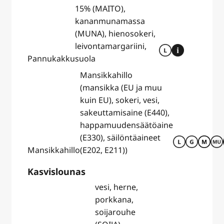
15% (MAITO),
kananmunamassa
(MUNA), hienosokeri,
leivontamargariini,
Pannukakku
suola
Mansikkahillo
(mansikka (EU ja muu
kuin EU), sokeri, vesi,
sakeuttamisaine (E440),
happamuudensäätöaine
(E330), säilöntäaineet
Mansikkahillo
(E202, E211))
Kasvislounas
vesi, herne,
porkkana,
soijarouhe