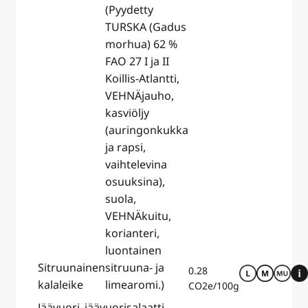
(Pyydetty
TURSKA (Gadus
morhua) 62 %
FAO 27 I ja II
Koillis-Atlantti,
VEHNÄjauho,
kasviöljy
(auringonkukka
ja rapsi,
vaihtelevina
osuuksina),
suola,
VEHNÄkuitu,
korianteri,
luontainen
Sitruunainen
sitruuna- ja
0.28
kalaleike
limearomi.)
CO2e/100g
Jäävuori-
jäävuorisalaatti,