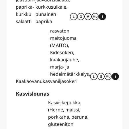
paprika-
kurkkusuikale,
kurkku
punainen
salaatti
paprika
rasvaton
maitojuoma
(MAITO),
Kidesokeri,
kaakaojauhe,
marja- ja
hedelmätärkkelys,
Kaakaovanukas
vaniljasokeri
Kasvislounas
Kasviskepukka
(Herne, maissi,
porkkana, peruna,
gluteeniton