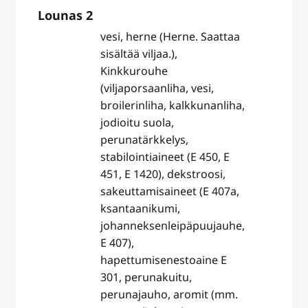
Lounas 2
vesi, herne (Herne. Saattaa
sisältää viljaa.),
Kinkkurouhe
(viljaporsaanliha, vesi,
broilerinliha, kalkkunanliha,
jodioitu suola,
perunatärkkelys,
stabilointiaineet (E 450, E
451, E 1420), dekstroosi,
sakeuttamisaineet (E 407a,
ksantaanikumi,
johanneksenleipäpuujauhe,
E 407),
hapettumisenestoaine E
301, perunakuitu,
perunajauho, aromit (mm.