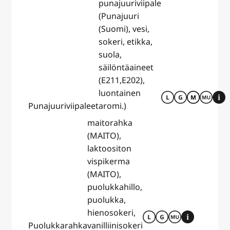
punajuuriviipale
(Punajuuri
(Suomi), vesi,
sokeri, etikka,
suola,
säilöntäaineet
(E211,E202),
luontainen
Punajuuriviipaleet
aromi.)
maitorahka
(MAITO),
laktoositon
vispikerma
(MAITO),
puolukkahillo,
puolukka,
hienosokeri,
Puolukkarahka
vanilliinisokeri