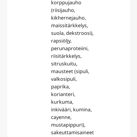
korppujauho
(riisijauho,
kikhernejauho,
maissitärkkelys,
suola, dekstroosi),
rapsiöljy,
perunaproteiini,
riisitärkkelys,
sitruskuitu,
mausteet (sipuli,
valkosipuli,
paprika,
korianteri,
kurkuma,
inkivääri, kumina,
cayenne,
mustapippuri),
sakeuttamisaineet