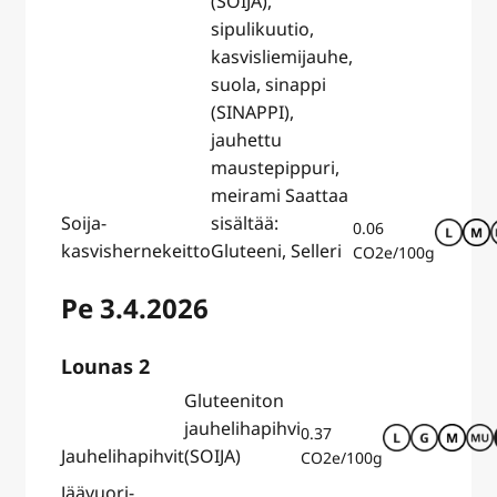
(SOIJA),
sipulikuutio,
kasvisliemijauhe,
suola, sinappi
(SINAPPI),
jauhettu
maustepippuri,
meirami Saattaa
Soija-
sisältää:
0.06
kasvishernekeitto
Gluteeni, Selleri
CO2e/100g
Pe 3.4.2026
Lounas 2
Gluteeniton
jauhelihapihvi
0.37
Jauhelihapihvit
(SOIJA)
CO2e/100g
Jäävuori-