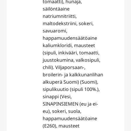
tomaatti), hunaja,
säilöntäaine
natriumnitriitti,
maltodekstriini, sokeri,
savuaromi,
happamuudensäätöaine
kaliumkloridi, mausteet
(sipuli, inkivääri, tomaatti,
juustokumina, valkosipuli,
chili). Viljaporsaan-,
broilerin- ja kalkkunanlihan
alkuperä Suomi) (Suomi),
sipulikuutio (sipuli 100%.),
sinappi (Vesi,
SINAPINSIEMEN (eu ja ei-
eu), sokeri, suola,
happamuudensäätöaine
(E260), mausteet