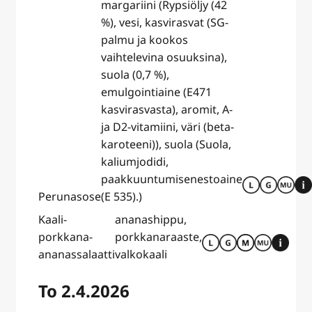
margariini (Rypsiöljy (42
%), vesi, kasvirasvat (SG-
palmu ja kookos
vaihtelevina osuuksina),
suola (0,7 %),
emulgointiaine (E471
kasvirasvasta), aromit, A-
ja D2-vitamiini, väri (beta-
karoteeni)), suola (Suola,
kaliumjodidi,
paakkuuntumisenestoaine
Perunasose
(E 535).)
Kaali-
ananashippu,
porkkana-
porkkanaraaste,
ananassalaatti
valkokaali
To 2.4.2026