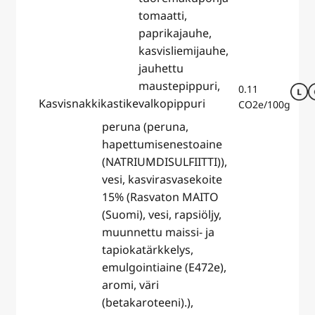
tomaatti,
paprikajauhe,
kasvisliemijauhe,
jauhettu
maustepippuri,
0.11
Kasvisnakkikastike
valkopippuri
CO2e/100g
peruna (peruna,
hapettumisenestoaine
( NATRIUMDISULFIITTI)),
vesi, kasvirasvasekoite
15% (Rasvaton MAITO
(Suomi), vesi, rapsiöljy,
muunnettu maissi- ja
tapiokatärkkelys,
emulgointiaine (E472e),
aromi, väri
(betakaroteeni).),