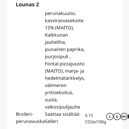
Lounas 2
perunakuutio,
kasvirasvasekoite
15% (MAITO),
Kalkkunan
jauheliha,
punainen paprika,
purjosipuli ,
Fontal pizzajuusto
(MAITO), marja- ja
hedelmätärkkelys,
välimeren
yrttisekoitus,
suola,
valkosipulijauhe
Broileri-
Saattaa sisältää:
0.15
perunavuoka
Selleri
CO2e/100g