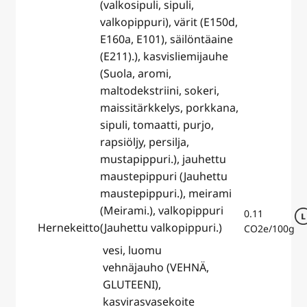
(valkosipuli, sipuli,
valkopippuri), värit (E150d,
E160a, E101), säilöntäaine
(E211).), kasvisliemijauhe
(Suola, aromi,
maltodekstriini, sokeri,
maissitärkkelys, porkkana,
sipuli, tomaatti, purjo,
rapsiöljy, persilja,
mustapippuri.), jauhettu
maustepippuri (Jauhettu
maustepippuri.), meirami
(Meirami.), valkopippuri
0.11
Hernekeitto
(Jauhettu valkopippuri.)
CO2e/100g
vesi, luomu
vehnäjauho (VEHNÄ,
GLUTEENI),
kasvirasvasekoite