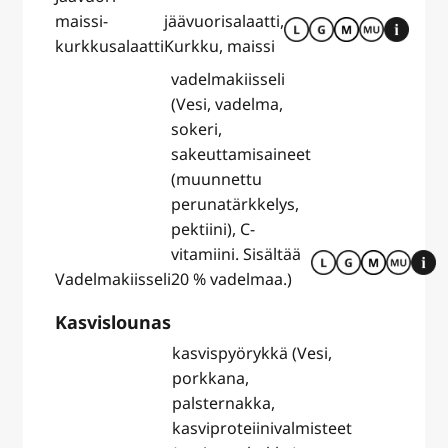
maissi-
jäävuorisalaatti,
kurkkusalaatti
Kurkku, maissi
vadelmakiisseli
(Vesi, vadelma,
sokeri,
sakeuttamisaineet
(muunnettu
perunatärkkelys,
pektiini), C-
vitamiini. Sisältää
Vadelmakiisseli
20 % vadelmaa.)
Kasvislounas
kasvispyörykkä (Vesi,
porkkana,
palsternakka,
kasviproteiinivalmisteet