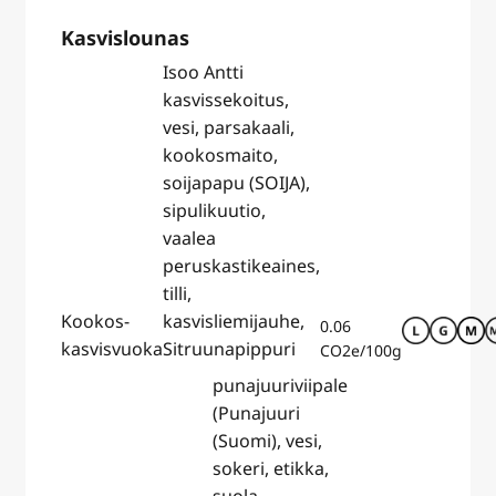
Kasvislounas
Isoo Antti
kasvissekoitus,
vesi, parsakaali,
kookosmaito,
soijapapu (SOIJA),
sipulikuutio,
vaalea
peruskastikeaines,
tilli,
Kookos-
kasvisliemijauhe,
0.06
kasvisvuoka
Sitruunapippuri
CO2e/100g
punajuuriviipale
(Punajuuri
(Suomi), vesi,
sokeri, etikka,
suola,