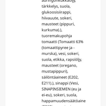
auringonkukkaöljy,
tärkkelys, suola,
glukoosisiirappi,
hiivauute, sokeri,
mausteet (pippuri,
kurkuma).),
tuoremakupohja
tomaatti (Tomaatti 63%
(tomaattipyree ja -
murska), vesi, sokeri,
suola, etikka, rapsiöljy,
mausteet (oregano,
mustapippuri),
säilöntäaineet (E202,
E211).), sinappi (Vesi,
SINAPINSIEMEN (eu ja
ei-eu), sokeri, suola,
happamuudensäätöaine