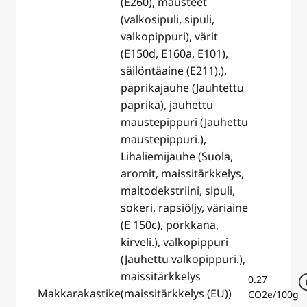
(E260), mausteet
(valkosipuli, sipuli,
valkopippuri), värit
(E150d, E160a, E101),
säilöntäaine (E211).),
paprikajauhe (Jauhtettu
paprika), jauhettu
maustepippuri (Jauhettu
maustepippuri.),
Lihaliemijauhe (Suola,
aromit, maissitärkkelys,
maltodekstriini, sipuli,
sokeri, rapsiöljy, väriaine
(E 150c), porkkana,
kirveli.), valkopippuri
(Jauhettu valkopippuri.),
maissitärkkelys
0.27
Makkarakastike
(maissitärkkelys (EU))
CO2e/100g