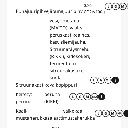
0.36
Punajuuripihvejä
punajuuripihvi
CO2e/100g
vesi, smetana
(MAITO), vaalea
peruskastikeaines,
kasvisliemijauhe,
Sitruunatäysmehu
(RIKKI), Kidesokeri,
fermentoitu
sitruunakastike,
suola,
Sitruunakastike
valkopippuri
Keitetyt
peruna
perunat
(RIKKI)
Kaali-
valkokaali,
mustaherukkasalaatti
mustaherukka
vesi,