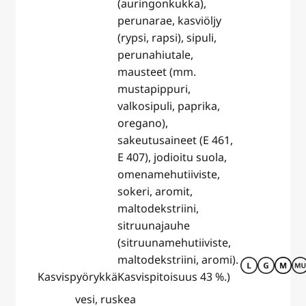
(auringonkukka),
perunarae, kasviöljy
(rypsi, rapsi), sipuli,
perunahiutale,
mausteet (mm.
mustapippuri,
valkosipuli, paprika,
oregano),
sakeutusaineet (E 461,
E 407), jodioitu suola,
omenamehutiiviste,
sokeri, aromit,
maltodekstriini,
sitruunajauhe
(sitruunamehutiiviste,
maltodekstriini, aromi).
Kasvispyörykkä
Kasvispitoisuus 43 %.)
vesi, ruskea