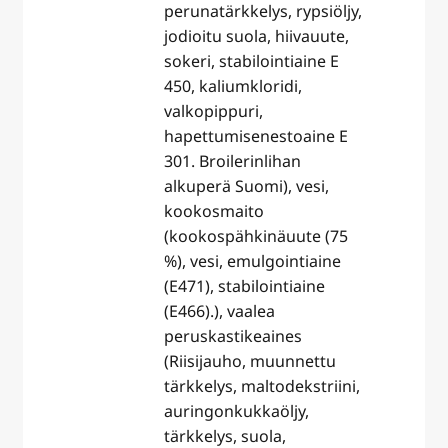
perunatärkkelys, rypsiöljy,
jodioitu suola, hiivauute,
sokeri, stabilointiaine E
450, kaliumkloridi,
valkopippuri,
hapettumisenestoaine E
301. Broilerinlihan
alkuperä Suomi), vesi,
kookosmaito
(kookospähkinäuute (75
%), vesi, emulgointiaine
(E471), stabilointiaine
(E466).), vaalea
peruskastikeaines
(Riisijauho, muunnettu
tärkkelys, maltodekstriini,
auringonkukkaöljy,
tärkkelys, suola,