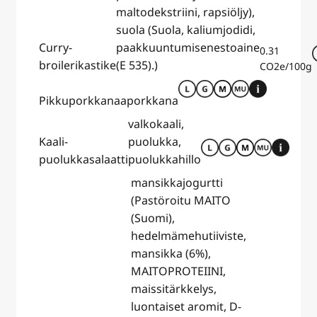
maltodekstriini, rapsiöljy),
suola (Suola, kaliumjodidi,
Curry-
paakkuuntumisenestoaine
0.31
broilerikastike
(E 535).)
CO2e/100g
Pikkuporkkanaa
porkkana
valkokaali,
Kaali-
puolukka,
puolukkasalaatti
puolukkahillo
mansikkajogurtti
(Pastöroitu MAITO
(Suomi),
hedelmämehutiiviste,
mansikka (6%),
MAITOPROTEIINI,
maissitärkkelys,
luontaiset aromit, D-