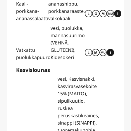
Kaali-
ananashippu,
porkkana-
porkkanaraaste,
ananassalaatti
valkokaali
vesi, puolukka,
mannasuurimo
(VEHNÄ,
Vatkattu
GLUTEENI),
puolukkapuuro
Kidesokeri
Kasvislounas
vesi, Kasvisnakki,
kasvirasvasekoite
15% (MAITO),
sipulikuutio,
ruskea
peruskastikeaines,
sinappi (SINAPPI),
tuoremakupohja