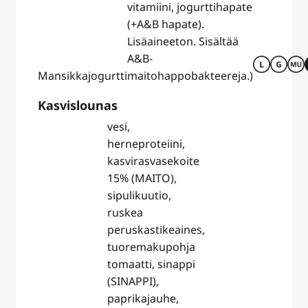
vitamiini, jogurttihapate
(+A&B hapate).
Lisäaineeton. Sisältää
A&B-
Mansikkajogurtti
maitohappobakteereja.)
Kasvislounas
vesi,
herneproteiini,
kasvirasvasekoite
15% (MAITO),
sipulikuutio,
ruskea
peruskastikeaines,
tuoremakupohja
tomaatti, sinappi
(SINAPPI),
paprikajauhe,