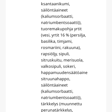
ksantaanikumi,
säilöntäaineet
(kaliumsorbaatti,
natriumbentsoaatti)),
tuoremakupohja yrtit
(vesi, yrtit 16 % (persilja,
basilika, timjami,
rosmariini, rakuuna),
rapsiöljy, sipuli,
sitruskuitu, merisuola,
valkosipuli, sokeri,
happamuudensäätöaine
sitruunahappo,
säilöntäaineet
(kaliumsorbaatti,
natriumbentsoaatti)),
tärkkelys (muunnettu
perunatärkkelys,