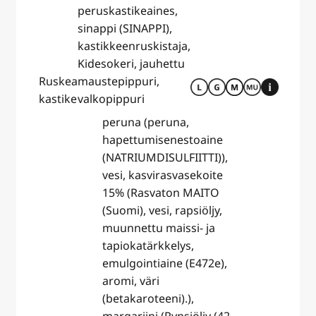
peruskastikeaines,
sinappi (SINAPPI),
kastikkeenruskistaja,
Kidesokeri, jauhettu
Ruskea
maustepippuri,
kastike
valkopippuri
peruna (peruna,
hapettumisenestoaine
( NATRIUMDISULFIITTI)),
vesi, kasvirasvasekoite
15% (Rasvaton MAITO
(Suomi), vesi, rapsiöljy,
muunnettu maissi- ja
tapiokatärkkelys,
emulgointiaine (E472e),
aromi, väri
(betakaroteeni).),