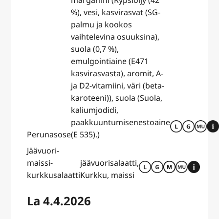
margariini (Rypsiöljy (42
%), vesi, kasvirasvat (SG-
palmu ja kookos
vaihtelevina osuuksina),
suola (0,7 %),
emulgointiaine (E471
kasvirasvasta), aromit, A-
ja D2-vitamiini, väri (beta-
karoteeni)), suola (Suola,
kaliumjodidi,
paakkuuntumisenestoaine
Perunasose
(E 535).)
Jäävuori-
maissi-
jäävuorisalaatti,
kurkkusalaatti
Kurkku, maissi
La 4.4.2026