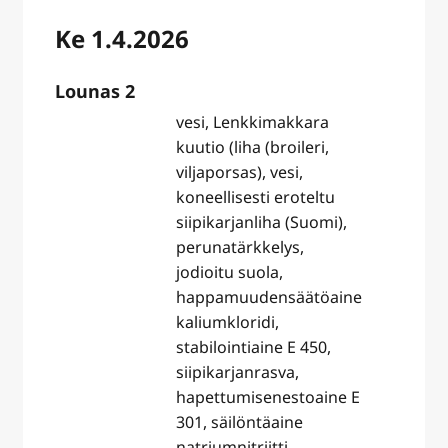
Ke 1.4.2026
Lounas 2
vesi, Lenkkimakkara
kuutio (liha (broileri,
viljaporsas), vesi,
koneellisesti eroteltu
siipikarjanliha (Suomi),
perunatärkkelys,
jodioitu suola,
happamuudensäätöaine
kaliumkloridi,
stabilointiaine E 450,
siipikarjanrasva,
hapettumisenestoaine E
301, säilöntäaine
natriumnitriitti.