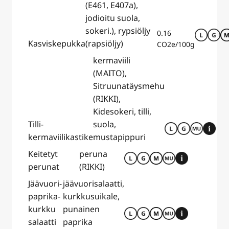
(E461, E407a),
jodioitu suola,
sokeri.), rypsiöljy
0.16
Kasviskepukka
(rapsiöljy)
CO2e/100g
kermaviili
(MAITO),
Sitruunatäysmehu
(RIKKI),
Kidesokeri, tilli,
Tilli-
suola,
kermaviilikastike
mustapippuri
Keitetyt
peruna
perunat
(RIKKI)
Jäävuori-
jäävuorisalaatti,
paprika-
kurkkusuikale,
kurkku
punainen
salaatti
paprika