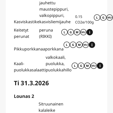
jauhettu
maustepippuri,
valkopippuri,
0.15
Kasviskastike
kasvisliemijauhe
CO2e/100g
Keitetyt
peruna
perunat
(RIKKI)
Pikkuporkkanaa
porkkana
valkokaali,
Kaali-
puolukka,
puolukkasalaatti
puolukkahillo
Ti 31.3.2026
Lounas 2
Sitruunainen
kalaleike