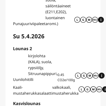
säilöntäaineet
(E211,E202),
luontainen
Punajuuriviipaleet
aromi.)
Su 5.4.2026
Lounas 2
kirjolohta
(KALA), suola,
rypsiöljy,
Sitruunapippuri,
0.45
Uunilohi
tilli
CO2e/100g
Kaali-
valkokaali,
mustaherukkasalaatti
mustaherukka
Kasvislounas