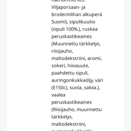
Viljaporsaan- ja
broilerinlihan alkuperä
Suomi), sipulikuutio
(sipuli 100%.), ruskea
peruskastikeaines
(Muunnettu tärkkelys,
riisijauho,
maltodekstriini, aromi,
sokeri, hiivauute,
paahdettu sipuli,
auringonkukkaöljy, väri
(E150c), suola, salvia.),
vaalea
peruskastikeaines
(Riisijauho, muunnettu
tärkkelys,
maltodekstriini,