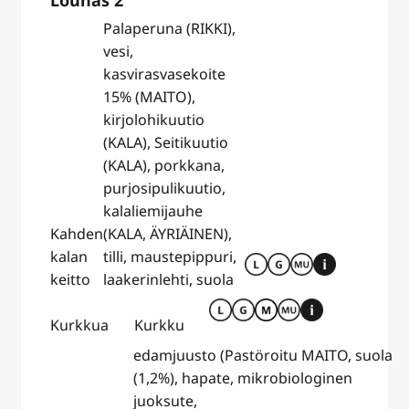
Palaperuna (RIKKI),
vesi,
kasvirasvasekoite
15% (MAITO),
kirjolohikuutio
(KALA), Seitikuutio
(KALA), porkkana,
purjosipulikuutio,
kalaliemijauhe
Kahden
(KALA, ÄYRIÄINEN),
kalan
tilli, maustepippuri,
keitto
laakerinlehti, suola
Kurkkua
Kurkku
edamjuusto (Pastöroitu MAITO, suola
(1,2%), hapate, mikrobiologinen
juoksute,