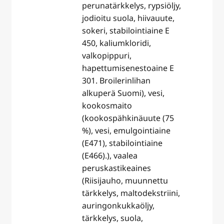
perunatärkkelys, rypsiöljy,
jodioitu suola, hiivauute,
sokeri, stabilointiaine E
450, kaliumkloridi,
valkopippuri,
hapettumisenestoaine E
301. Broilerinlihan
alkuperä Suomi), vesi,
kookosmaito
(kookospähkinäuute (75
%), vesi, emulgointiaine
(E471), stabilointiaine
(E466).), vaalea
peruskastikeaines
(Riisijauho, muunnettu
tärkkelys, maltodekstriini,
auringonkukkaöljy,
tärkkelys, suola,