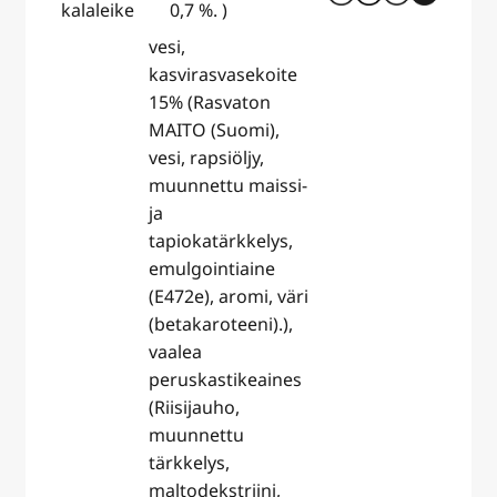
kalaleike
0,7 %. )
vesi,
kasvirasvasekoite
15% (Rasvaton
MAITO (Suomi),
vesi, rapsiöljy,
muunnettu maissi-
ja
tapiokatärkkelys,
emulgointiaine
(E472e), aromi, väri
(betakaroteeni).),
vaalea
peruskastikeaines
(Riisijauho,
muunnettu
tärkkelys,
maltodekstriini,