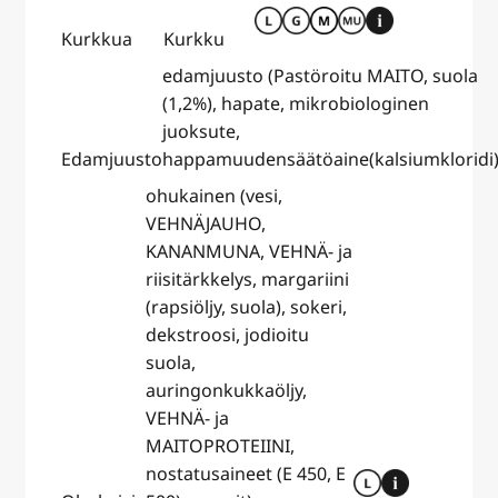
Kurkkua
Kurkku
edamjuusto (Pastöroitu MAITO, suola
(1,2%), hapate, mikrobiologinen
juoksute,
Edamjuusto
happamuudensäätöaine(kalsiumkloridi)
ohukainen (vesi,
VEHNÄJAUHO,
KANANMUNA, VEHNÄ- ja
riisitärkkelys, margariini
(rapsiöljy, suola), sokeri,
dekstroosi, jodioitu
suola,
auringonkukkaöljy,
VEHNÄ- ja
MAITOPROTEIINI,
nostatusaineet (E 450, E