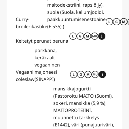
maltodekstriini, rapsiöljy),
suola (Suola, kaliumjodidi,
Curry-
paakkuuntumisenestoaine
broilerikastike
(E 535).)
Keitetyt perunat
peruna
porkkana,
keräkaali,
vegaaninen
Vegaani
majoneesi
coleslaw
(SINAPPI)
mansikkajogurtti
(Pastöroitu MAITO (Suomi),
sokeri, mansikka (5,9 %),
MAITOPROTEIINI,
muunnettu tärkkelys
(E1442), väri (punajuuriväri),