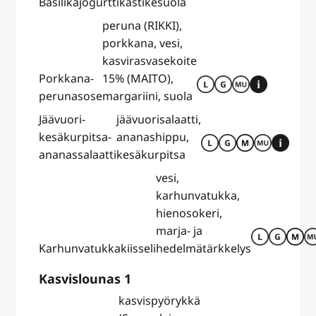
Basilikajogurttikastike
suola
peruna (RIKKI),
porkkana, vesi,
kasvirasvasekoite
Porkkana-
15% (MAITO),
perunasose
margariini, suola
Jäävuori-
jäävuorisalaatti,
kesäkurpitsa-
ananashippu,
ananassalaatti
kesäkurpitsa
vesi,
karhunvatukka,
hienosokeri,
marja- ja
Karhunvatukkakiisseli
hedelmätärkkelys
Kasvislounas 1
kasvispyörykkä