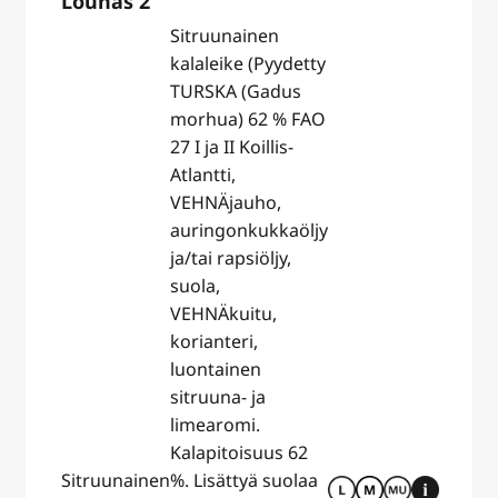
Lounas 2
Sitruunainen
kalaleike (Pyydetty
TURSKA (Gadus
morhua) 62 % FAO
27 I ja II Koillis-
Atlantti,
VEHNÄjauho,
auringonkukkaöljy
ja/tai rapsiöljy,
suola,
VEHNÄkuitu,
korianteri,
luontainen
sitruuna- ja
limearomi.
Kalapitoisuus 62
Sitruunainen
%. Lisättyä suolaa