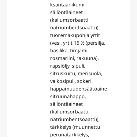
ksantaanikumi,
säilöntäaineet
(kaliumsorbaatti,
natriumbentsoaatti)),
tuoremakupohja yrtit
(vesi, yrtit 16 % (persilja,
basilika, timjami,
rosmariini, rakuuna),
rapsiöljy, sipuli,
sitruskuitu, merisuola,
valkosipuli, sokeri,
happamuudensäätöaine
sitruunahappo,
säilöntäaineet
(kaliumsorbaatti,
natriumbentsoaatti)),
tärkkelys (muunnettu
perunatärkkelys,