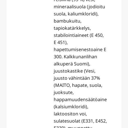
mineraalisuola (jodioitu
suola, kaliumkloridi),
bambukuitu,
tapiokatärkkelys,
stabilointiaineet (E 450,
E 451),
hapettumisenestoaine E
300. Kalkkunanlihan
alkuperä Suomi),
juustokastike (Vesi,
juusto vähintään 37%
(MAITO, hapate, suola,
juoksute,
happamuudensäätöaine
(kalsiumkloridi),
laktoositon voi,
sulatesuolat (E331, E452,