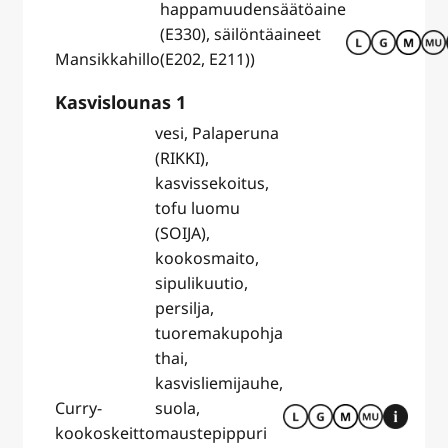
happamuudensäätöaine
(E330), säilöntäaineet
Mansikkahillo
(E202, E211))
Kasvislounas 1
vesi, Palaperuna
(RIKKI),
kasvissekoitus,
tofu luomu
(SOIJA),
kookosmaito,
sipulikuutio,
persilja,
tuoremakupohja
thai,
kasvisliemijauhe,
Curry-
suola,
kookoskeitto
maustepippuri