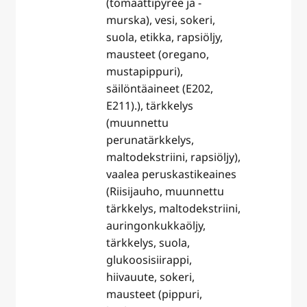
(tomaattipyree ja -
murska), vesi, sokeri,
suola, etikka, rapsiöljy,
mausteet (oregano,
mustapippuri),
säilöntäaineet (E202,
E211).), tärkkelys
(muunnettu
perunatärkkelys,
maltodekstriini, rapsiöljy),
vaalea peruskastikeaines
(Riisijauho, muunnettu
tärkkelys, maltodekstriini,
auringonkukkaöljy,
tärkkelys, suola,
glukoosisiirappi,
hiivauute, sokeri,
mausteet (pippuri,