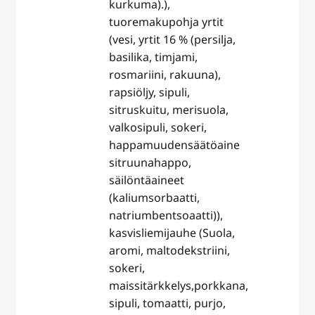
kurkuma).),
tuoremakupohja yrtit
(vesi, yrtit 16 % (persilja,
basilika, timjami,
rosmariini, rakuuna),
rapsiöljy, sipuli,
sitruskuitu, merisuola,
valkosipuli, sokeri,
happamuudensäätöaine
sitruunahappo,
säilöntäaineet
(kaliumsorbaatti,
natriumbentsoaatti)),
kasvisliemijauhe (Suola,
aromi, maltodekstriini,
sokeri,
maissitärkkelys,porkkana,
sipuli, tomaatti, purjo,