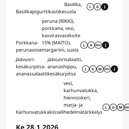
Basilika,
Basilikajogurttikastike
suola
peruna (RIKKI),
porkkana, vesi,
kasvirasvasekoite
Porkkana-
15% (MAITO),
perunasose
margariini, suola
Jäävuori-
jäävuorisalaatti,
kesäkurpitsa-
ananashippu,
ananassalaatti
kesäkurpitsa
vesi,
karhunvatukka,
hienosokeri,
marja- ja
Karhunvatukkakiisseli
hedelmätärkkelys
Ke 28.1.2026