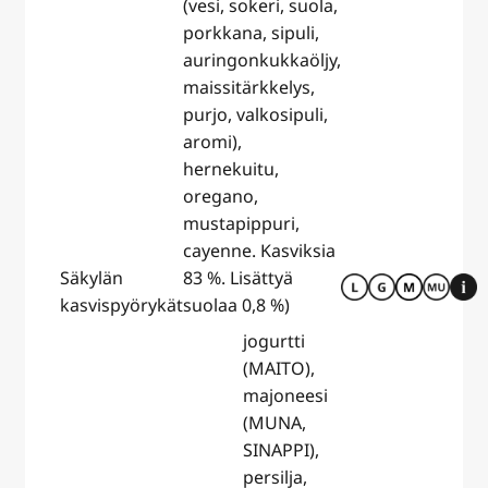
(vesi, sokeri, suola,
porkkana, sipuli,
auringonkukkaöljy,
maissitärkkelys,
purjo, valkosipuli,
aromi),
hernekuitu,
oregano,
mustapippuri,
cayenne. Kasviksia
Säkylän
83 %. Lisättyä
kasvispyörykät
suolaa 0,8 %)
jogurtti
(MAITO),
majoneesi
(MUNA,
SINAPPI),
persilja,