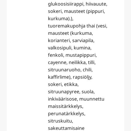
glukoosisiirappi, hiivauute,
sokeri, mausteet (pippuri,
kurkuma).),
tuoremakupohja thai (vesi,
mausteet (kurkuma,
korianteri, sarviapila,
valkosipuli, kumina,
fenkoli, mustapippuri,
cayenne, neilikka, tilli,
sitruunaruoho, chili,
kaffirlime), rapsiöljy,
sokeri, etikka,
sitruunapyree, suola,
inkiväärisose, muunnettu
maissitärkkelys,
perunatärkkelys,
sitruskuitu,
sakeuttamisaine