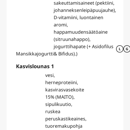
sakeuttamisaineet (pektiini,
johanneksenleipäpuujauhe),
D-vitamiini, luontainen
aromi,
happamuudensäätöaine
(sitruunahappo),
jogurttihapate (+ Asidofilus
Mansikkajogurtti
& Bifidus).)
Kasvislounas 1
vesi,
herneproteiini,
kasvirasvasekoite
15% (MAITO),
sipulikuutio,
ruskea
peruskastikeaines,
tuoremakupohja