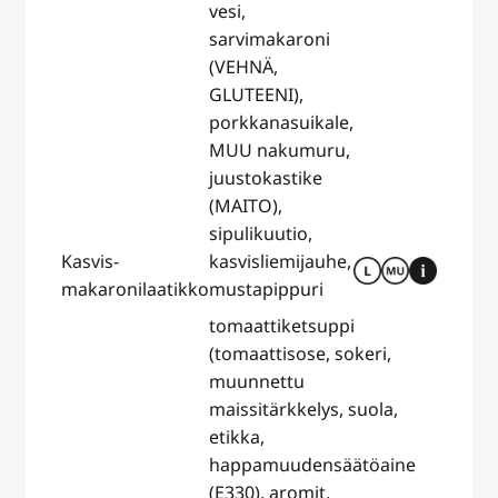
vesi,
sarvimakaroni
(VEHNÄ,
GLUTEENI),
porkkanasuikale,
MUU nakumuru,
juustokastike
(MAITO),
sipulikuutio,
Kasvis-
kasvisliemijauhe,
makaronilaatikko
mustapippuri
tomaattiketsuppi
(tomaattisose, sokeri,
muunnettu
maissitärkkelys, suola,
etikka,
happamuudensäätöaine
(E330), aromit,