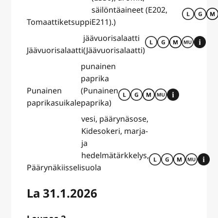
säilöntäaineet (E202,
Tomaattiketsuppi
E211).)
jäävuorisalaatti
Jäävuorisalaatti
(Jäävuorisalaatti)
punainen
paprika
Punainen
(Punainen
paprikasuikale
paprika)
vesi, päärynäsose,
Kidesokeri, marja-
ja
hedelmätärkkelys,
Päärynäkiisseli
suola
La 31.1.2026