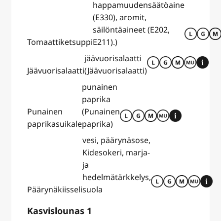
happamuudensäätöaine
(E330), aromit,
säilöntäaineet (E202,
Tomaattiketsuppi
E211).)
jäävuorisalaatti
Jäävuorisalaatti
(Jäävuorisalaatti)
punainen
paprika
Punainen
(Punainen
paprikasuikale
paprika)
vesi, päärynäsose,
Kidesokeri, marja-
ja
hedelmätärkkelys,
Päärynäkiisseli
suola
Kasvislounas 1