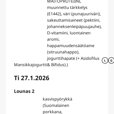
MAITOPROTEIINI,
muunnettu tärkkelys
(E1442), väri (punajuuriväri),
sakeuttamisaineet (pektiini,
johanneksenleipäpuujauhe),
D-vitamiini, luontainen
aromi,
happamuudensäätöaine
(sitruunahappo),
jogurttihapate (+ Asidofilus
Mansikkajogurtti
& Bifidus).)
Ti 27.1.2026
Lounas 2
kasvispyörykkä
(Suomalainen
porkkana,