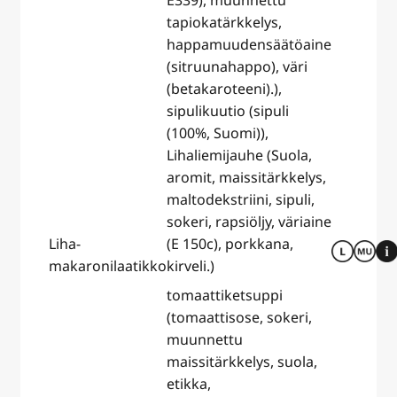
E339), muunnettu
tapiokatärkkelys,
happamuudensäätöaine
(sitruunahappo), väri
(betakaroteeni).),
sipulikuutio (sipuli
(100%, Suomi)),
Lihaliemijauhe (Suola,
aromit, maissitärkkelys,
maltodekstriini, sipuli,
sokeri, rapsiöljy, väriaine
Liha-
(E 150c), porkkana,
makaronilaatikko
kirveli.)
tomaattiketsuppi
(tomaattisose, sokeri,
muunnettu
maissitärkkelys, suola,
etikka,