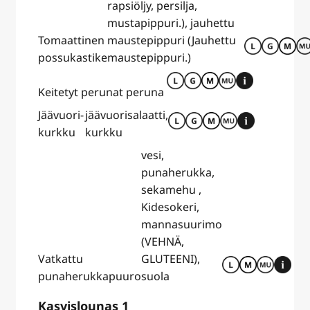
rapsiöljy, persilja,
mustapippuri.), jauhettu
Tomaattinen
maustepippuri (Jauhettu
possukastike
maustepippuri.)
Keitetyt perunat
peruna
Jäävuori-
jäävuorisalaatti,
kurkku
kurkku
vesi,
punaherukka,
sekamehu ,
Kidesokeri,
mannasuurimo
(VEHNÄ,
Vatkattu
GLUTEENI),
punaherukkapuuro
suola
Kasvislounas 1