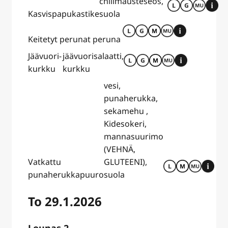
chilimausteseos,
Kasvispapukastike
suola
Keitetyt perunat
peruna
Jäävuori-
jäävuorisalaatti,
kurkku
kurkku
vesi,
punaherukka,
sekamehu ,
Kidesokeri,
mannasuurimo
(VEHNÄ,
Vatkattu
GLUTEENI),
punaherukkapuuro
suola
To 29.1.2026
Lounas 2