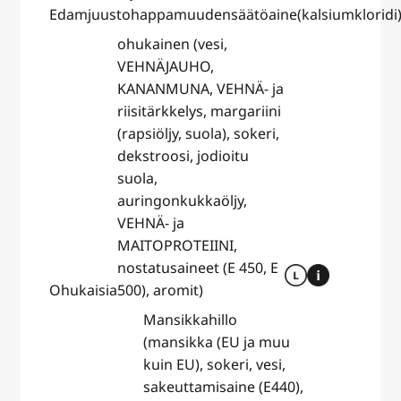
Edamjuusto
happamuudensäätöaine(kalsiumkloridi)
ohukainen (vesi,
VEHNÄJAUHO,
KANANMUNA, VEHNÄ- ja
riisitärkkelys, margariini
(rapsiöljy, suola), sokeri,
dekstroosi, jodioitu
suola,
auringonkukkaöljy,
VEHNÄ- ja
MAITOPROTEIINI,
nostatusaineet (E 450, E
Ohukaisia
500), aromit)
Mansikkahillo
(mansikka (EU ja muu
kuin EU), sokeri, vesi,
sakeuttamisaine (E440),