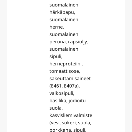
suomalainen
härkäpapu,
suomalainen
herne,
suomalainen
peruna, rapsiöljy,
suomalainen
sipuli,
herneproteiini,
tomaattisose,
sakeuttamisaineet
(E461, E407a),
valkosipuli,
basilika, jodioitu
suola,
kasvisliemivalmiste
(vesi, sokeri, suola,
porkkana, sipuli,