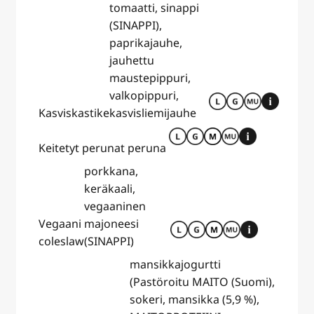
tomaatti, sinappi
(SINAPPI),
paprikajauhe,
jauhettu
maustepippuri,
valkopippuri,
Kasviskastike
kasvisliemijauhe
Keitetyt perunat
peruna
porkkana,
keräkaali,
vegaaninen
Vegaani
majoneesi
coleslaw
(SINAPPI)
mansikkajogurtti
(Pastöroitu MAITO (Suomi),
sokeri, mansikka (5,9 %),