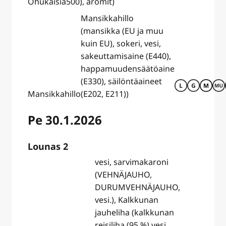
Ohukaisia
500), aromit)
Mansikkahillo
(mansikka (EU ja muu
kuin EU), sokeri, vesi,
sakeuttamisaine (E440),
happamuudensäätöaine
(E330), säilöntäaineet
Mansikkahillo
(E202, E211))
Pe 30.1.2026
Lounas 2
vesi, sarvimakaroni
(VEHNÄJAUHO,
DURUMVEHNÄJAUHO,
vesi.), Kalkkunan
jauheliha (kalkkunan
reisiliha (95 %) vesi,