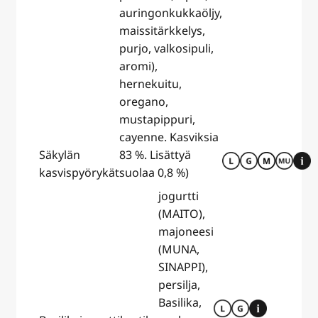
auringonkukkaöljy,
maissitärkkelys,
purjo, valkosipuli,
aromi),
hernekuitu,
oregano,
mustapippuri,
cayenne. Kasviksia
Säkylän
83 %. Lisättyä
kasvispyörykät
suolaa 0,8 %)
jogurtti
(MAITO),
majoneesi
(MUNA,
SINAPPI),
persilja,
Basilika,