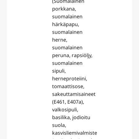
(Suomalainen
porkkana,
suomalainen
härkäpapu,
suomalainen
herne,
suomalainen
peruna, rapsiöljy,
suomalainen
sipuli,
herneproteiini,
tomaattisose,
sakeuttamisaineet
(E461, E407a),
valkosipuli,
basilika, jodioitu
suola,
kasvisliemivalmiste