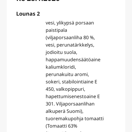
Lounas 2
vesi, ylikypsä porsaan
paistipala
(viljaporsaanliha 80 %,
vesi, perunatärkkelys,
jodioitu suola,
happamuudensäätöaine
kaliumkloridi,
perunakuitu aromi,
sokeri, stabilointiaine E
450, valkopippuri,
hapettumisenestoaine E
301. Viljaporsaanlihan
alkuperä Suomi),
tuoremakupohja tomaatti
(Tomaatti 63%