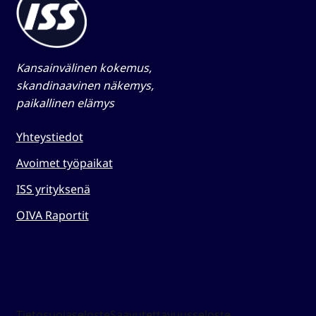
Kansainvälinen kokemus,
skandinaavinen näkemys,
paikallinen elämys​
Yhteystiedot
Avoimet työpaikat
ISS yrityksenä
OIVA Raportit
Tietosuojaseloste
Saavutettavuusseloste