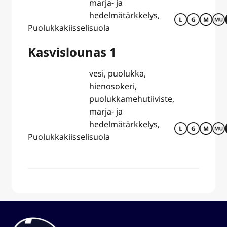
marja- ja
hedelmätärkkelys,
Puolukkakiisseli
suola
Kasvislounas 1
vesi, puolukka,
hienosokeri,
puolukkamehutiiviste,
marja- ja
hedelmätärkkelys,
Puolukkakiisseli
suola