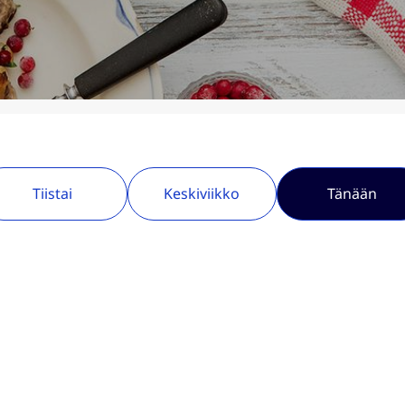
Tiistai
Keskiviikko
Tänään