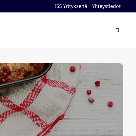
ISS Yrityksenä
Yhteystiedot
FI