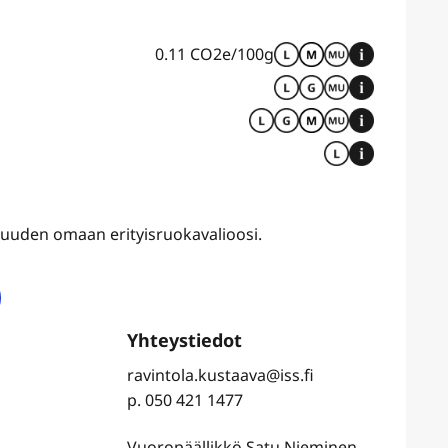
0.11 CO2e/100g
uvuuden omaan erityisruokavalioosi.
ravintola.kustaava@iss.fi
p. 050 421 1477
Vuoropäällikkö Satu Nieminen