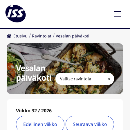
Etusivu
Ravintolat
Vesalan päiväkoti
Ravintolat
Kahvilat
Vesalan
FI
päiväkoti
Viikko 32 / 2026
Edellinen viikko
Seuraava viikko