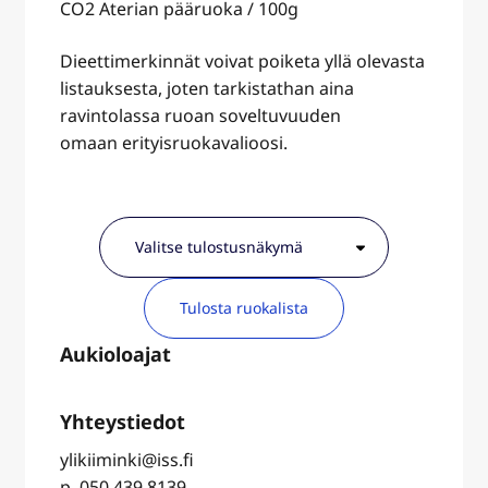
CO2 Aterian pääruoka / 100g
Dieettimerkinnät voivat poiketa yllä olevasta
listauksesta, joten tarkistathan aina
ravintolassa ruoan soveltuvuuden
omaan erityisruokavalioosi.
Tulosta ruokalista
ylikiiminki@iss.fi
p. 050 439 8139