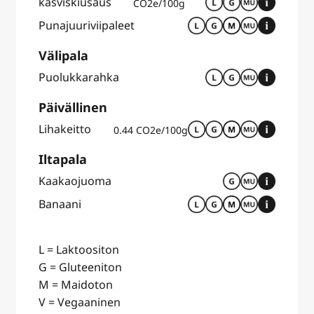
kasviskiusaus
CO2e/100g
Punajuuriviipaleet
Välipala
Puolukkarahka
Päivällinen
Lihakeitto
0.44 CO2e/100g
Iltapala
Kaakaojuoma
Banaani
L = Laktoositon
G = Gluteeniton
M = Maidoton
V = Vegaaninen