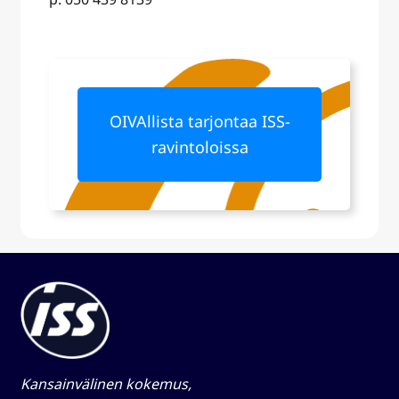
OIVAllista tarjontaa ISS-
ravintoloissa
Kansainvälinen kokemus,