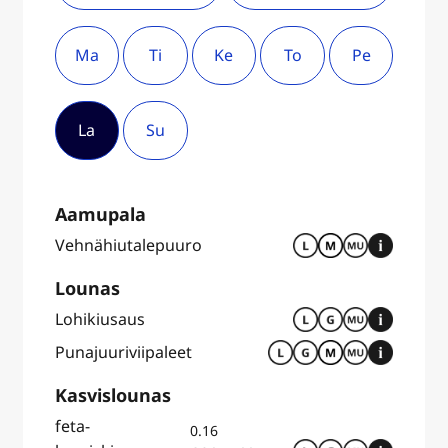
Ma
Ti
Ke
To
Pe
La
Su
Aamupala
Vehnähiutalepuuro
Lounas
Lohikiusaus
Punajuuriviipaleet
Kasvislounas
feta-
0.16