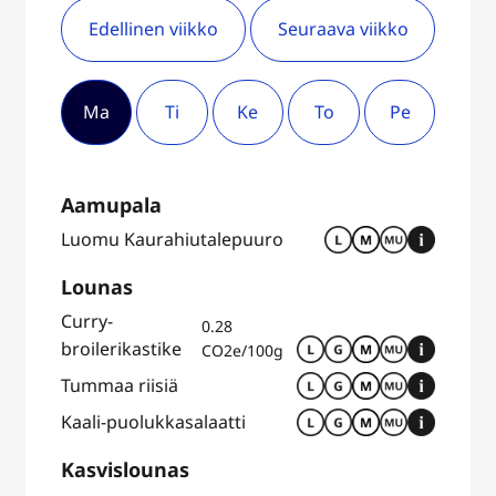
Edellinen viikko
Seuraava viikko
Ma
Ti
Ke
To
Pe
Aamupala
Luomu Kaurahiutalepuuro
Lounas
Curry-
0.28
broilerikastike
CO2e/100g
Tummaa riisiä
Kaali-puolukkasalaatti
Kasvislounas