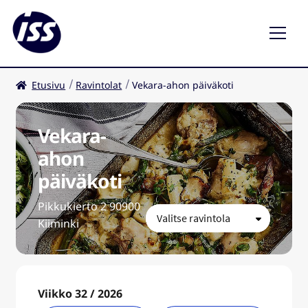
Etusivu
Ravintolat
Vekara-ahon päiväkoti
Ravintolat
Kahvilat
Vekara-
ahon
FI
päiväkoti
Pikkukierto 2 90900
Kiiminki
Viikko 32 / 2026