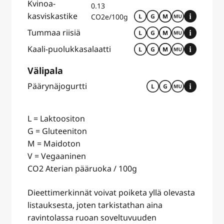
Kvinoa-
0.13
kasviskastike
CO2e/100g
Tummaa riisiä
Kaali-puolukkasalaatti
Välipala
Päärynäjogurtti
L = Laktoositon
G = Gluteeniton
M = Maidoton
V = Vegaaninen
CO2 Aterian pääruoka / 100g
Dieettimerkinnät voivat poiketa yllä olevasta
listauksesta, joten tarkistathan aina
ravintolassa ruoan soveltuvuuden