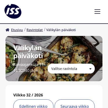
Etusivu
Ravintolat
Välikylän päiväkoti
Ravintolat
Kahvilat
Välikylän
päiväkoti
FI
Raivaajankuja 11–
15 90940 Jääli
Viikko 32 / 2026
Edellinen viikko
Seuraava viikko