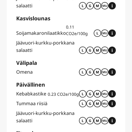
salaatti
Kasvislounas
0.11
Soijamakaronilaatikko
CO2e/100g
Jäävuori-kurkku-porkkana
salaatti
Välipala
Omena
Päivällinen
Kebabkastike
0.23 CO2e/100g
Tummaa riisiä
Jäävuori-kurkku-porkkana
salaatti