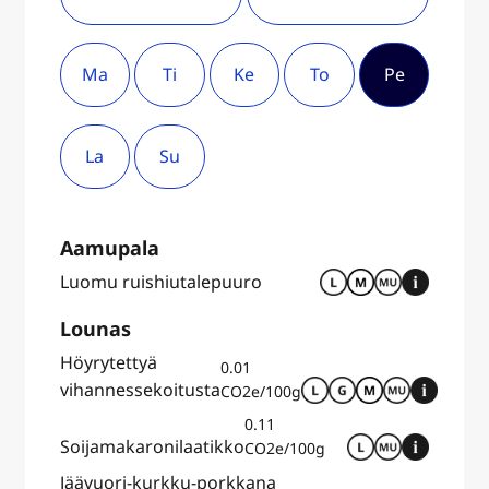
Ma
Ti
Ke
To
Pe
La
Su
Aamupala
Luomu ruishiutalepuuro
Lounas
Höyrytettyä
0.01
vihannessekoitusta
CO2e/100g
0.11
Soijamakaronilaatikko
CO2e/100g
Jäävuori-kurkku-porkkana