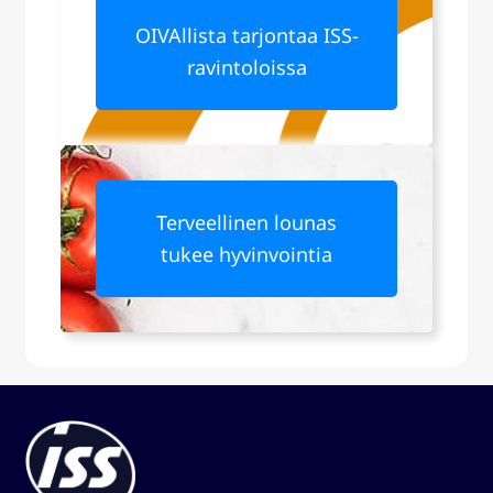
OIVAllista tarjontaa ISS-
ravintoloissa
Terveellinen lounas
tukee hyvinvointia