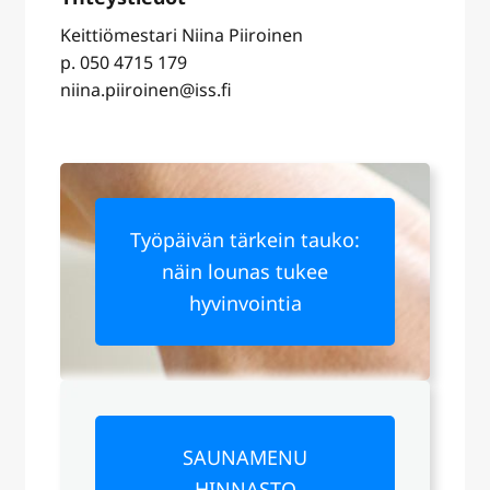
Keittiömestari Niina Piiroinen
p. 050 4715 179
niina.piiroinen@iss.fi
Työpäivän tärkein tauko:
näin lounas tukee
hyvinvointia
SAUNAMENU
HINNASTO