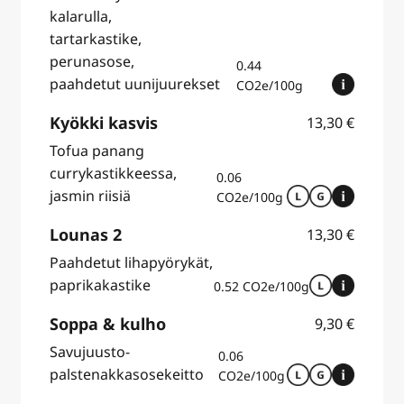
kalarulla,
tartarkastike,
perunasose,
0.44
paahdetut uunijuurekset
CO2e/100g
Kyökki kasvis
13,30
€
Tofua panang
currykastikkeessa,
0.06
jasmin riisiä
CO2e/100g
Lounas 2
13,30
€
Paahdetut lihapyörykät,
paprikakastike
0.52 CO2e/100g
Soppa & kulho
9,30
€
Savujuusto-
0.06
palstenakkasosekeitto
CO2e/100g