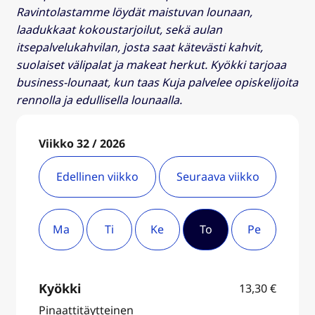
Ravintolastamme löydät maistuvan lounaan,
laadukkaat kokoustarjoilut, sekä aulan
itsepalvelukahvilan, josta saat kätevästi kahvit,
suolaiset välipalat ja makeat herkut. Kyökki tarjoaa
business-lounaat, kun taas Kuja palvelee opiskelijoita
rennolla ja edullisella lounaalla.
Viikko 32 / 2026
Edellinen viikko
Seuraava viikko
Ma
Ti
Ke
To
Pe
Kyökki
13,30
€
Pinaattitäytteinen