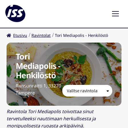
Etusivu
Ravintolat
Tori Mediapolis - Henkilöstö
Ravintolat
Kahvilat
Tori
Mediapolis -
FI
Laaj
Henkilöstö
ale
taso
Ransunraitti 1, 33270
valik
Tampere
Ravintola Tori Mediapolis toivottaa sinut
tervetulleeksi nauttimaan herkullisesta ja
monipuolisesta ruoasta arkipäivinä.