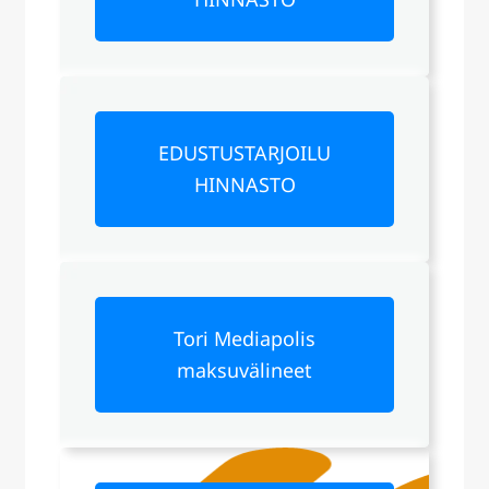
EDUSTUSTARJOILU
HINNASTO
Tori Mediapolis
maksuvälineet