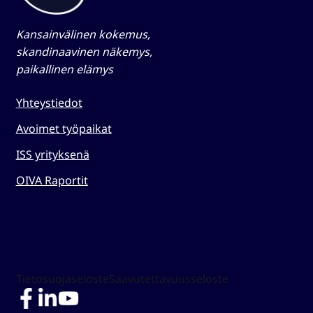
Kansainvälinen kokemus,
skandinaavinen näkemys,
paikallinen elämys​
Yhteystiedot
Avoimet työpaikat
ISS yrityksenä
OIVA Raportit
Tietosuojaseloste
Saavutettavuusseloste