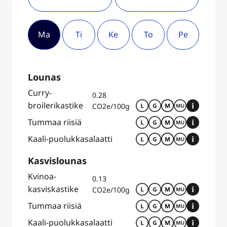
Ma
Ti
Ke
To
Pe
Lounas
Curry-
0.28
broilerikastike
CO2e/100g
Tummaa riisiä
Kaali-puolukkasalaatti
Kasvislounas
Kvinoa-
0.13
kasviskastike
CO2e/100g
Tummaa riisiä
Kaali-puolukkasalaatti