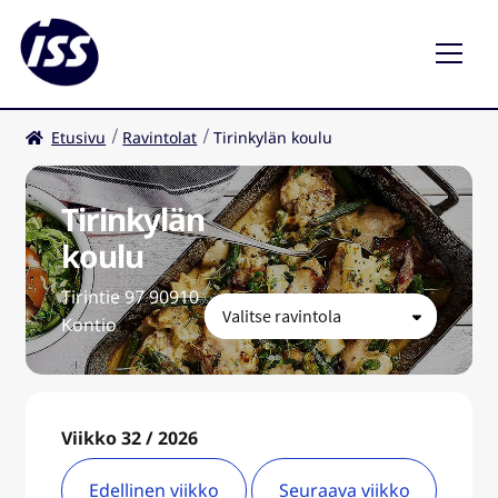
Etusivu
Ravintolat
Tirinkylän koulu
Ravintolat
Kahvilat
Tirinkylän
koulu
FI
Tirintie 97 90910
Kontio
Viikko 32 / 2026
Edellinen viikko
Seuraava viikko