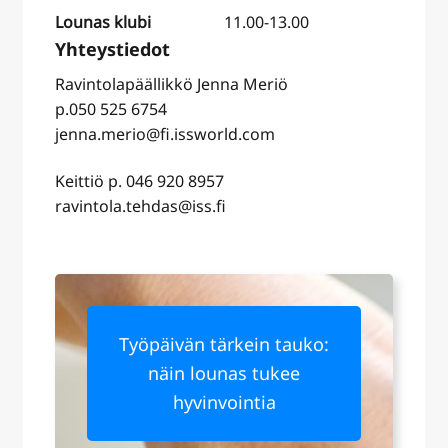
Lounas klubi
11.00-13.00
Ravintolapäällikkö Jenna Meriö
p.050 525 6754
jenna.merio@fi.issworld.com
Keittiö p. 046 920 8957
ravintola.tehdas@iss.fi
Työpäivän tärkein tauko:
näin lounas tukee
hyvinvointia