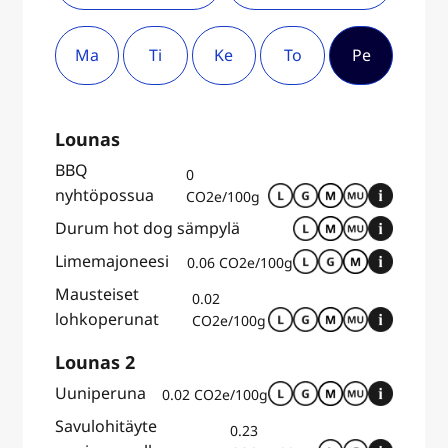
Ma
Ti
Ke
To
Pe
Lounas
BBQ
0
nyhtöpossua
CO2e/100g
Durum hot dog sämpylä
Limemajoneesi
0.06 CO2e/100g
Mausteiset
0.02
lohkoperunat
CO2e/100g
Lounas 2
Uuniperuna
0.02 CO2e/100g
Savulohitäyte
0.23