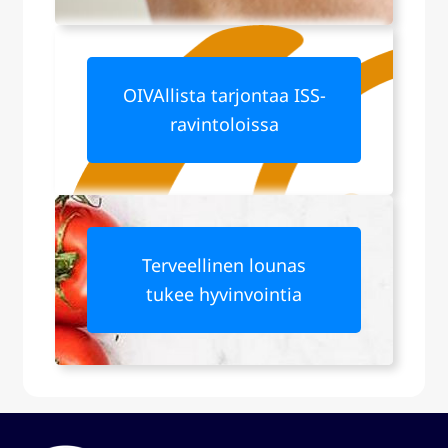
OIVAllista tarjontaa ISS-
ravintoloissa
Terveellinen lounas
tukee hyvinvointia