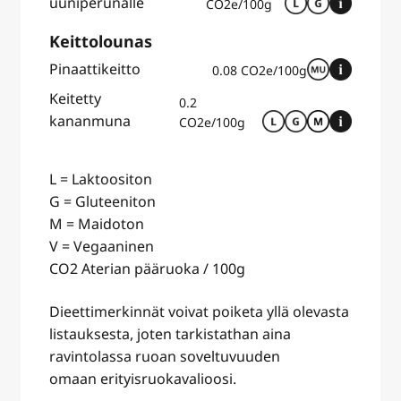
uuniperunalle
CO2e/100g
Keittolounas
Pinaattikeitto
0.08 CO2e/100g
Keitetty
0.2
kananmuna
CO2e/100g
L = Laktoositon
G = Gluteeniton
M = Maidoton
V = Vegaaninen
CO2 Aterian pääruoka / 100g
Dieettimerkinnät voivat poiketa yllä olevasta
listauksesta, joten tarkistathan aina
ravintolassa ruoan soveltuvuuden
omaan erityisruokavalioosi.