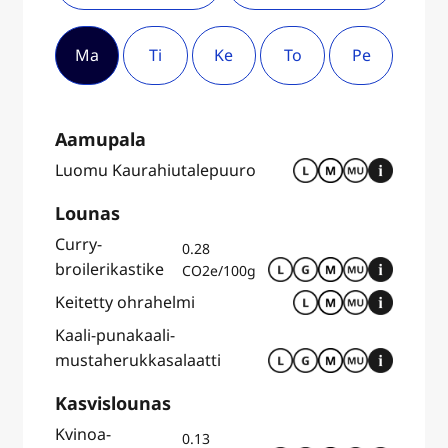
Ma
Ti
Ke
To
Pe
Aamupala
Luomu Kaurahiutalepuuro
Lounas
Curry-
0.28
broilerikastike
CO2e/100g
Keitetty ohrahelmi
Kaali-punakaali-
mustaherukkasalaatti
Kasvislounas
Kvinoa-
0.13