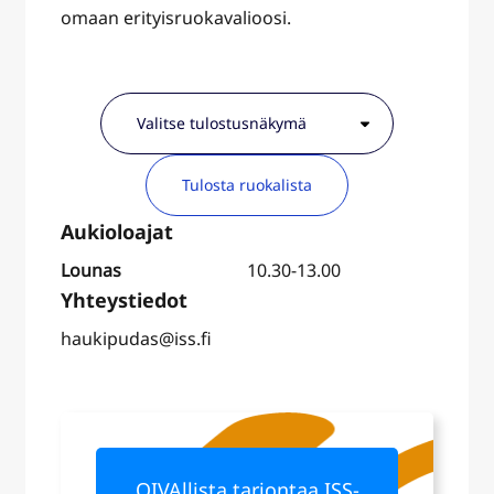
omaan erityisruokavalioosi.
Tulosta ruokalista
Lounas
10.30-13.00
haukipudas@iss.fi
OIVAllista tarjontaa ISS-