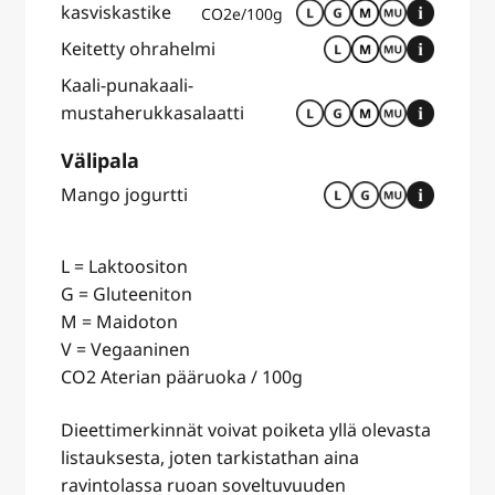
kasviskastike
CO2e/100g
Keitetty ohrahelmi
Kaali-punakaali-
mustaherukkasalaatti
Välipala
Mango jogurtti
L = Laktoositon
G = Gluteeniton
M = Maidoton
V = Vegaaninen
CO2 Aterian pääruoka / 100g
Dieettimerkinnät voivat poiketa yllä olevasta
listauksesta, joten tarkistathan aina
ravintolassa ruoan soveltuvuuden