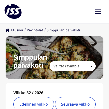
Etusivu
Ravintolat
Simppulan päiväkoti
Ravintolat
Kahvilat
Simppulan
FI
päiväkoti
Viikko 32 / 2026
Edellinen viikko
Seuraava viikko