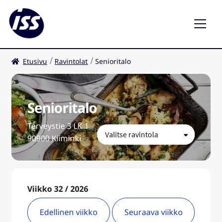
Etusivu
Ravintolat
Senioritalo
Ravintolat
Kahvilat
Senioritalo
FI
Terveystie 3 LK 1
90900 Kiiminki
Viikko 32 / 2026
Edellinen viikko
Seuraava viikko