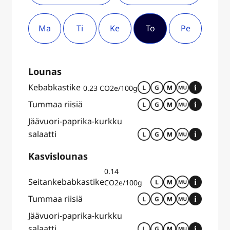
Ma
Ti
Ke
To
Pe
Lounas
Kebabkastike
0.23 CO2e/100g
Tummaa riisiä
Jäävuori-paprika-kurkku
salaatti
Kasvislounas
0.14
Seitankebabkastike
CO2e/100g
Tummaa riisiä
Jäävuori-paprika-kurkku
salaatti