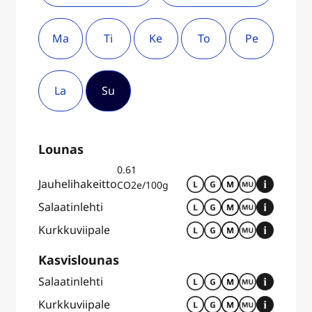
Ma
Ti
Ke
To
Pe
La
Su
Lounas
0.61
Jauhelihakeitto
CO2e/100g
Salaatinlehti
Kurkkuviipale
Kasvislounas
Salaatinlehti
Kurkkuviipale