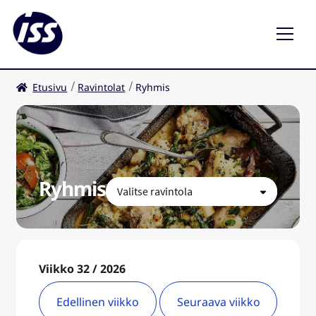
Etusivu
Ravintolat
Ryhmis
Ravintolat
Kahvilat
FI
Ryhmis
Viikko 32 / 2026
Edellinen viikko
Seuraava viikko