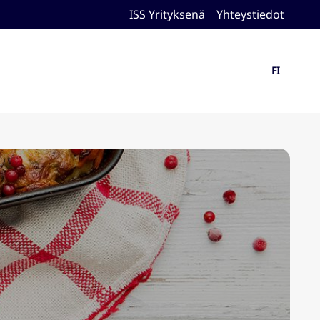
ISS Yrityksenä
Yhteystiedot
FI