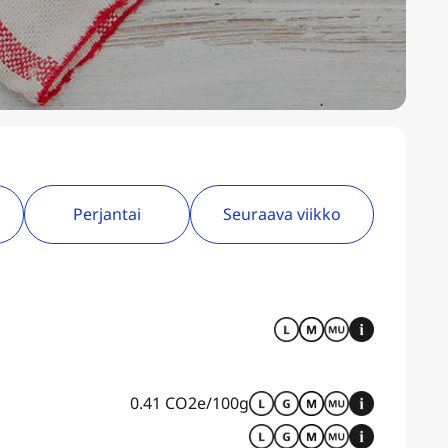
Perjantai
Seuraava viikko
0.41 CO2e/100g