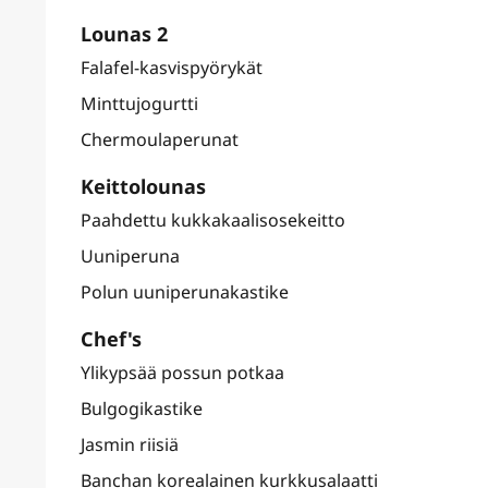
Lounas 2
Falafel-kasvispyörykät
Minttujogurtti
Chermoulaperunat
Keittolounas
Paahdettu kukkakaalisosekeitto
Uuniperuna
Polun uuniperunakastike
Chef's
Ylikypsää possun potkaa
Bulgogikastike
Jasmin riisiä
Banchan korealainen kurkkusalaatti