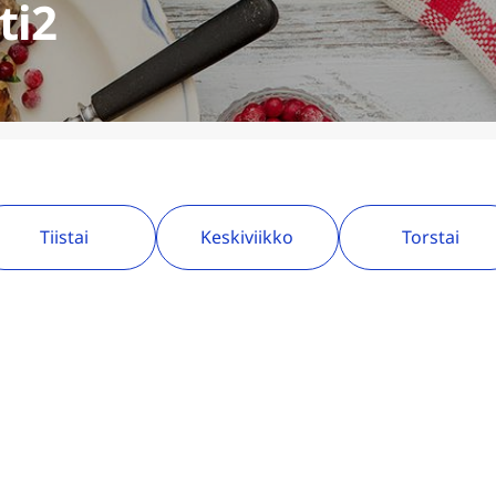
ti2
Tiistai
Keskiviikko
Torstai