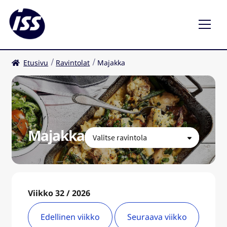
Etusivu
Ravintolat
Majakka
Ravintolat
Kahvilat
FI
Majakka
Viikko 32 / 2026
Edellinen viikko
Seuraava viikko