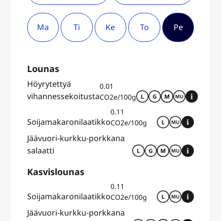
Ma
Ti
Ke
To
Pe
Lounas
Höyrytettyä
0.01
vihannessekoitusta
CO2e/100g
0.11
Soijamakaronilaatikko
CO2e/100g
Jäävuori-kurkku-porkkana
salaatti
Kasvislounas
0.11
Soijamakaronilaatikko
CO2e/100g
Jäävuori-kurkku-porkkana