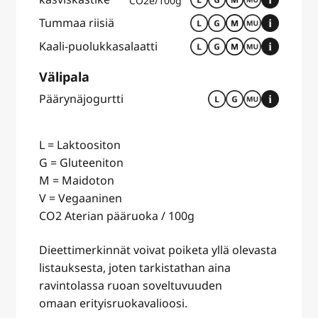
CO2e/100g
Tummaa riisiä
Kaali-puolukkasalaatti
Välipala
Päärynäjogurtti
L = Laktoositon
G = Gluteeniton
M = Maidoton
V = Vegaaninen
CO2 Aterian pääruoka / 100g
Dieettimerkinnät voivat poiketa yllä olevasta
listauksesta, joten tarkistathan aina
ravintolassa ruoan soveltuvuuden
omaan erityisruokavalioosi.