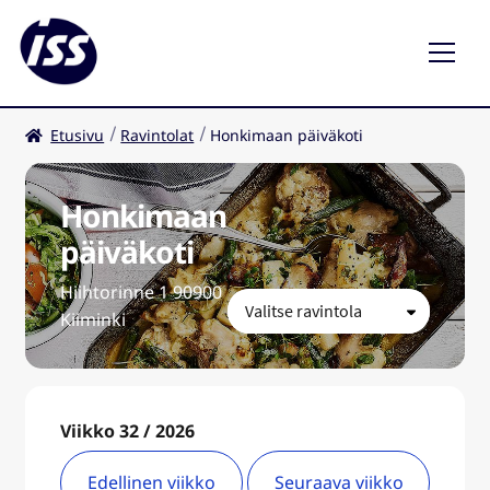
Etusivu
Ravintolat
Honkimaan päiväkoti
Ravintolat
Kahvilat
Honkimaan
päiväkoti
FI
Hiihtorinne 1 90900
Kiiminki
Viikko 32 / 2026
Edellinen viikko
Seuraava viikko