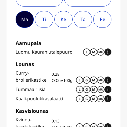
Ma
Ti
Ke
To
Pe
Aamupala
Luomu Kaurahiutalepuuro
Lounas
Curry-
0.28
broilerikastike
CO2e/100g
Tummaa riisiä
Kaali-puolukkasalaatti
Kasvislounas
Kvinoa-
0.13
kasviskastike