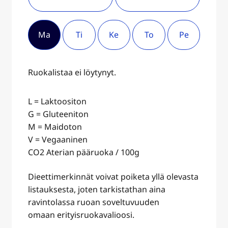
Ma
Ti
Ke
To
Pe
Ruokalistaa ei löytynyt.
L = Laktoositon
G = Gluteeniton
M = Maidoton
V = Vegaaninen
CO2 Aterian pääruoka / 100g
Dieettimerkinnät voivat poiketa yllä olevasta
listauksesta, joten tarkistathan aina
ravintolassa ruoan soveltuvuuden
omaan erityisruokavalioosi.