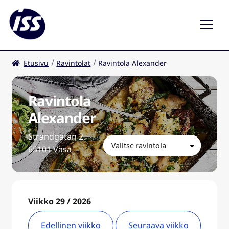
Etusivu
Ravintolat
Ravintola Alexander
Ravintolat
Kahvilat
Ravintola
Alexander
FI
Laaj
Strandgatan 2,
ale
65101 Vasa
taso
valik
Viikko 29 / 2026
Edellinen viikko
Seuraava viikko