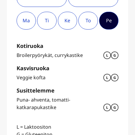
Ma
Ti
Ke
To
Pe
Kotiruoka
Broilerpyörykät, currykastike
Kasvisruoka
Veggie kofta
Susittelemme
Puna- ahventa, tomatti-
katkarapukastike
L = Laktoositon
G = Gluteeniton