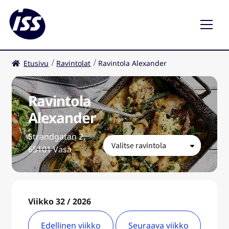
Etusivu
Ravintolat
Ravintola Alexander
Ravintolat
Kahvilat
Ravintola
Alexander
FI
Laaj
Strandgatan 2,
ale
65101 Vasa
taso
valik
Viikko 32 / 2026
Edellinen viikko
Seuraava viikko