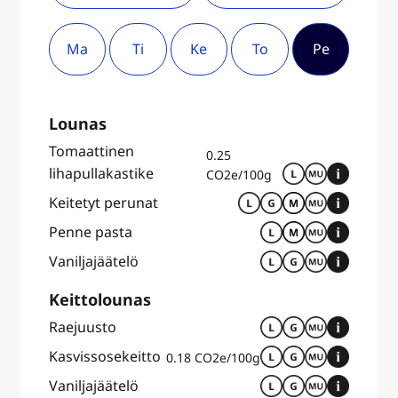
Ma
Ti
Ke
To
Pe
Lounas
Tomaattinen
0.25
lihapullakastike
CO2e/100g
Keitetyt perunat
Penne pasta
Vaniljajäätelö
Keittolounas
Raejuusto
Kasvissosekeitto
0.18 CO2e/100g
Vaniljajäätelö