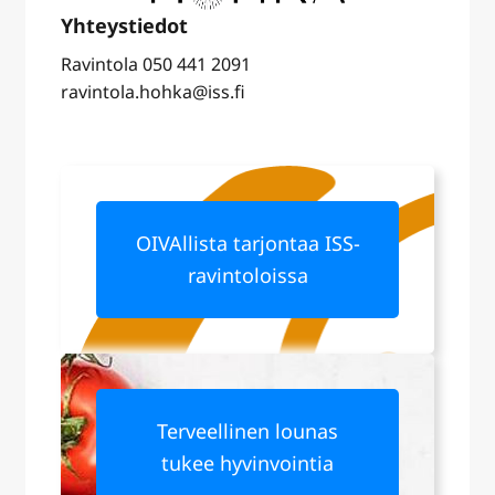
Ravintola 050 441 2091
ravintola.hohka@iss.fi
OIVAllista tarjontaa ISS-
ravintoloissa
Terveellinen lounas
tukee hyvinvointia