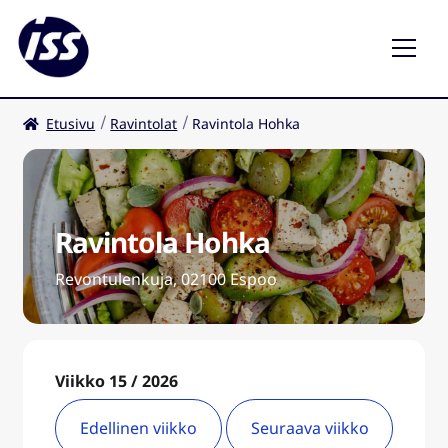
Etusivu
Ravintolat
Ravintola Hohka
Ravintolat
Kahvilat
Ravintola Hohka
FI
Laaj
ale
Revontulenkuja, 02100 Espoo
taso
valik
Viikko 15 / 2026
Edellinen viikko
Seuraava viikko