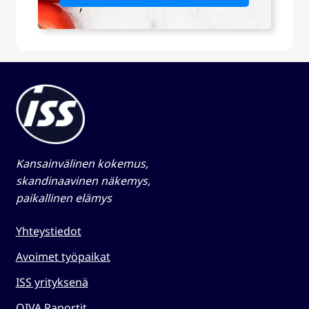
Kansainvälinen kokemus,
skandinaavinen näkemys,
paikallinen elämys​
Yhteystiedot
Avoimet työpaikat
ISS yrityksenä
OIVA Raportit