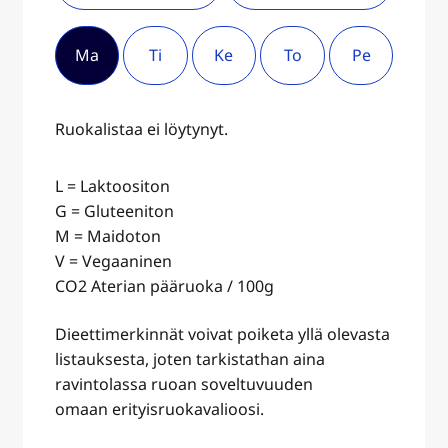
Ma
Ti
Ke
To
Pe
Ruokalistaa ei löytynyt.
L = Laktoositon
G = Gluteeniton
M = Maidoton
V = Vegaaninen
CO2 Aterian pääruoka / 100g
Dieettimerkinnät voivat poiketa yllä olevasta
listauksesta, joten tarkistathan aina
ravintolassa ruoan soveltuvuuden
omaan erityisruokavalioosi.