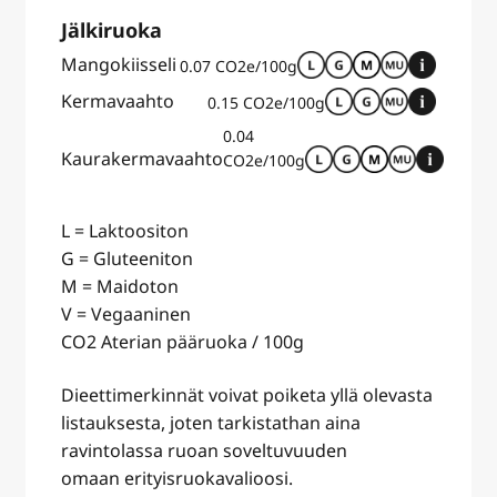
Jälkiruoka
Mangokiisseli
0.07 CO2e/100g
Kermavaahto
0.15 CO2e/100g
0.04
Kaurakermavaahto
CO2e/100g
L = Laktoositon
G = Gluteeniton
M = Maidoton
V = Vegaaninen
CO2 Aterian pääruoka / 100g
Dieettimerkinnät voivat poiketa yllä olevasta
listauksesta, joten tarkistathan aina
ravintolassa ruoan soveltuvuuden
omaan erityisruokavalioosi.