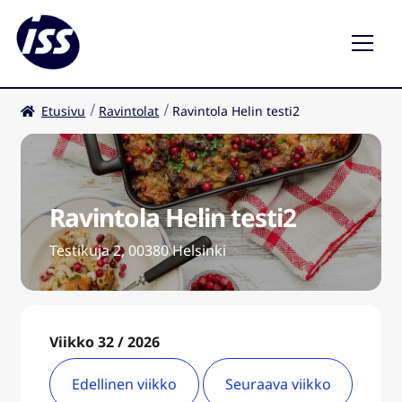
Etusivu
Ravintolat
Ravintola Helin testi2
Ravintolat
Kahvilat
Ravintola Helin testi2
FI
Testikuja 2, 00380 Helsinki
Viikko 32 / 2026
Edellinen viikko
Seuraava viikko