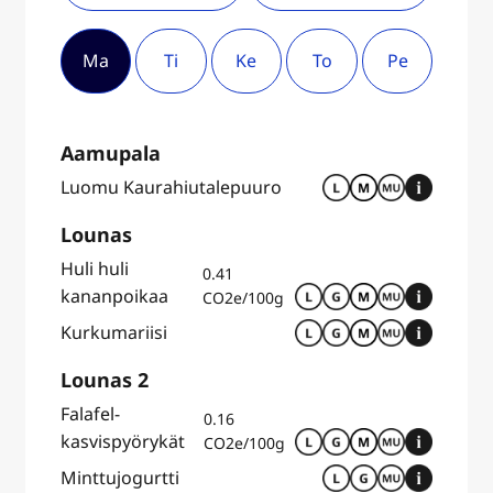
Ma
Ti
Ke
To
Pe
Aamupala
Luomu Kaurahiutalepuuro
Lounas
Huli huli
0.41
kananpoikaa
CO2e/100g
Kurkumariisi
Lounas 2
Falafel-
0.16
kasvispyörykät
CO2e/100g
Minttujogurtti