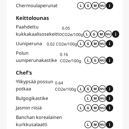
Chermoulaperunat
Keittolounas
Paahdettu
0.05
kukkakaalisosekeitto
CO2e/100g
Uuniperuna
0.02 CO2e/100g
Polun
0.16
uuniperunakastike
CO2e/100g
Chef's
Ylikypsää possun
0.64
potkaa
CO2e/100g
Bulgogikastike
Jasmin riisiä
Banchan korealainen
kurkkusalaatti