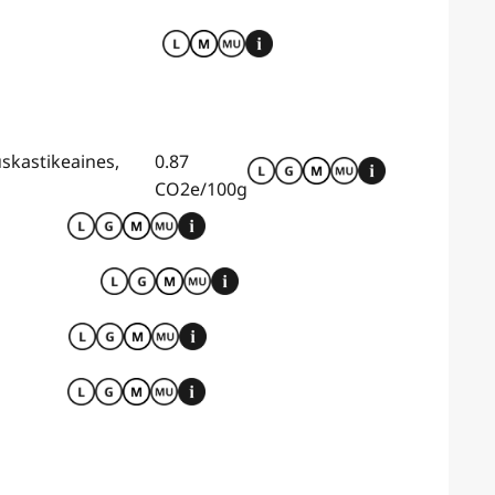
uskastikeaines,
0.87
CO2e/100g