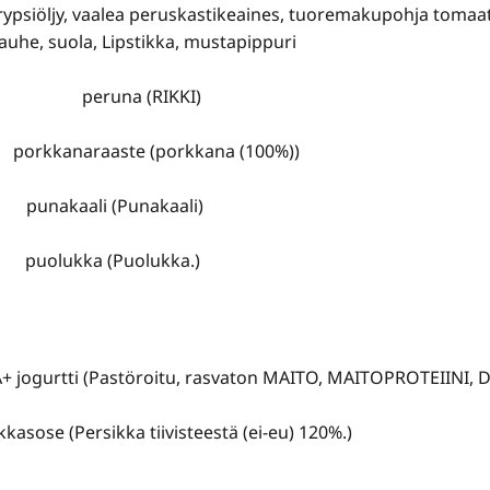
, rypsiöljy, vaalea peruskastikeaines, tuoremakupohja tomaatt
jauhe, suola, Lipstikka, mustapippuri
peruna (RIKKI)
porkkanaraaste (porkkana (100%))
punakaali (Punakaali)
puolukka (Puolukka.)
jogurtti (Pastöroitu, rasvaton MAITO, MAITOPROTEIINI, D-v
kkasose (Persikka tiivisteestä (ei-eu) 120%.)