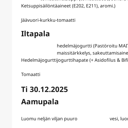
Ketsuppi
säilöntäaineet (E202, E211), aromi.)
Jäävuori-kurkku-tomaatti
Iltapala
hedelmäjogurtti (Pastöroitu MAI
maissitärkkelys, sakeuttamisaine
Hedelmäjogurtti
jogurttihapate (+ Asidofilus & Bi
Tomaatti
Ti 30.12.2025
Aamupala
Luomu neljän viljan puuro
vesi, lu