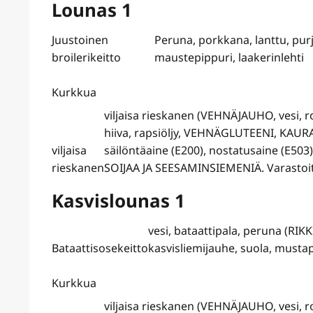
Lounas 1
Juustoinen
Peruna, porkkana, lanttu, purj
broilerikeitto
maustepippuri, laakerinlehti
Kurkkua
viljaisa rieskanen (VEHNÄJAUHO, vesi, r
hiiva, rapsiöljy, VEHNÄGLUTEENI, KAU
viljaisa
säilöntäaine (E200), nostatusaine (E
rieskanen
SOIJAA JA SEESAMINSIEMENIÄ. Varastoitu
Kasvislounas 1
vesi, bataattipala, peruna (RIK
Bataattisosekeitto
kasvisliemijauhe, suola, mustapi
Kurkkua
viljaisa rieskanen (VEHNÄJAUHO, vesi, r