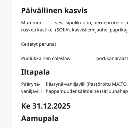
Päivällinen kasvis
Mummon
vesi, sipulikuutio, herneproteiini
ruskea kastike
(SOIJA), kasvisliemijauhe, paprika
Keitetyt perunat
Puolukkainen coleslaw
porkkanaraaste
Iltapala
Päärynä-
Päärynä-vaniljaviili (Pastöroitu MAITO, 
vaniljaviili
happamuudensäätöaine (sitruunahappo)
Ke 31.12.2025
Aamupala