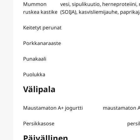
Mummon
vesi, sipulikuutio, herneproteiini
ruskea kastike
(SOIJA), kasvisliemijauhe, paprika
Keitetyt perunat
Porkkanaraaste
Punakaali
Puolukka
Välipala
Maustamaton A+ jogurtti
maustamaton A+ 
Persikkasose
persi
Päivällinen