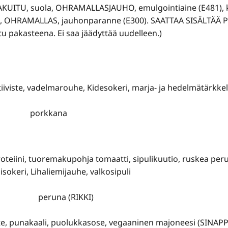
RAKUITU, suola, OHRAMALLASJAUHO, emulgointiaine (E481)
503), OHRAMALLAS, jauhonparanne (E300). SAATTAA SISÄLT
 pakasteena. Ei saa jäädyttää uudelleen.)
iiviste, vadelmarouhe, Kidesokeri, marja- ja hedelmätärkke
porkkana
oteiini, tuoremakupohja tomaatti, sipulikuutio, ruskea per
isokeri, Lihaliemijauhe, valkosipuli
peruna (RIKKI)
, punakaali, puolukkasose, vegaaninen majoneesi (SINAPPI