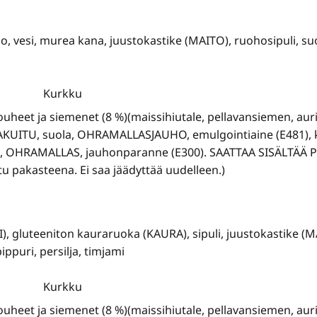
o, vesi, murea kana, juustokastike (MAITO), ruohosipuli, su
Kurkku
ouheet ja siemenet (8 %)(maissihiutale, pellavansiemen, aur
RAKUITU, suola, OHRAMALLASJAUHO, emulgointiaine (E481)
503), OHRAMALLAS, jauhonparanne (E300). SAATTAA SISÄLT
 pakasteena. Ei saa jäädyttää uudelleen.)
KI), gluteeniton kauraruoka (KAURA), sipuli, juustokastike (M
ppuri, persilja, timjami
Kurkku
ouheet ja siemenet (8 %)(maissihiutale, pellavansiemen, aur