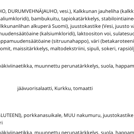
O, DURUMVEHNÄJAUHO, vesi.), Kalkkunan jauheliha (kalkkuna
aliumkloridi), bambukuitu, tapiokatärkkelys, stabilointiainee
lkkunanlihan alkuperä Suomi), juustokastike (Vesi, juusto 
uudensäätöaine (kalsiumkloridi), laktoositon voi, sulatesuol
pamuudensäätöaine (sitruunahappo), väri (betakaroteeni).),
mit, maissitärkkelys, maltodekstriini, sipuli, sokeri, rapsiölj
 väkiviinaetikka, muunnettu perunatärkkelys, suola, happa
jäävuorisalaatti, Kurkku, tomaatti
GLUTEENI), porkkanasuikale, MUU nakumuru, juustokastike (
ri
 väkiviinaetikka, muunnettu perunatärkkelys, suola, happa