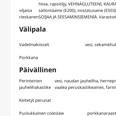
hiiva, rapsiöljy, VEHNÄGLUTEENI, KAU
viljaisa
säilöntäaine (E200), nostatusaine (E
rieskanen
SOIJAA JA SEESAMINSIEMENIÄ. Varastoitu
Välipala
Vadelmakiisseli
vesi, sekamehut
Porkkana
Päivällinen
Perinteinen
vesi, naudan jauheliha, hernepr
jauhelihakastike
vaalea peruskastikeaines, fariin
Keitetyt perunat
Puolukkainen coleslaw
porkkanaraaste