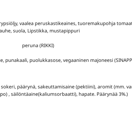
, rypsiöljy, vaalea peruskastikeaines, tuoremakupohja tomaatt
jauhe, suola, Lipstikka, mustapippuri
peruna (RIKKI)
, punakaali, puolukkasose, vegaaninen majoneesi (SINAPPI
sokeri, päärynä, sakeuttamisaine (pektiini), aromit (mm. vanil
 , säilöntäaine(kaliumsorbaatti), hapate. Päärynää 3%.)