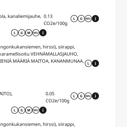
ola, kanaliemijauhe,
0.13
CO2e/100g
ingonkukansiemen, hirssi), siirappi,
, karamellisoitu VEHNÄMALLASJAUHO,
ÄÄ PIENIÄ MÄÄRIÄ MAITOA, KANANMUNAA,
AITO),
0.05
CO2e/100g
ingonkukansiemen, hirssi), siirappi,