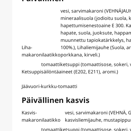
vesi, sarvimakaroni (VEHNÄJAUH
mineraalisuola (jodioitu suola, k
hapettumisenestoaine E 300. Ka
hapate, suola, juoksute, happam
muunnettu tapiokatärkkelys, hap
Liha-
100%.), Lihaliemijauhe (Suola, aro
makaronilaatikko
porkkana, kirveli.)
tomaattiketsuppi (tomaattisose, sokeri,
Ketsuppi
säilöntäaineet (E202, E211), aromi.)
Jäävuori-kurkku-tomaatti
Päivällinen kasvis
Kasvis-
vesi, sarvimakaroni (VEHNÄ, 
makaronilaatikko
kasvisliemijauhe, mustapippu
tomaattiketsuppi (tomaattisose, sokeri,