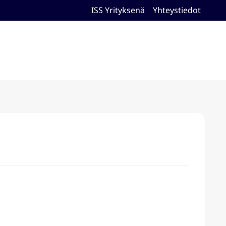
ISS Yrityksenä
Yhteystiedot