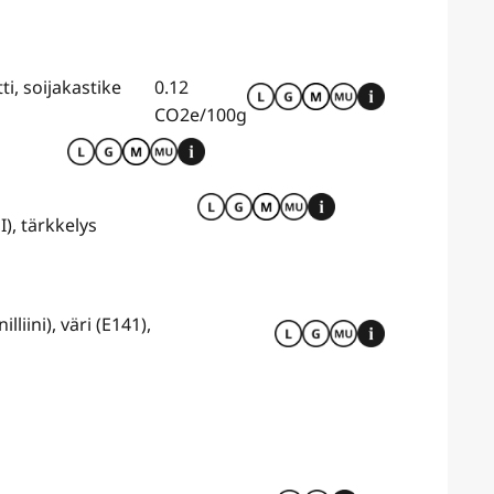
i, soijakastike
0.12
CO2e/100g
), tärkkelys
liini), väri (E141),