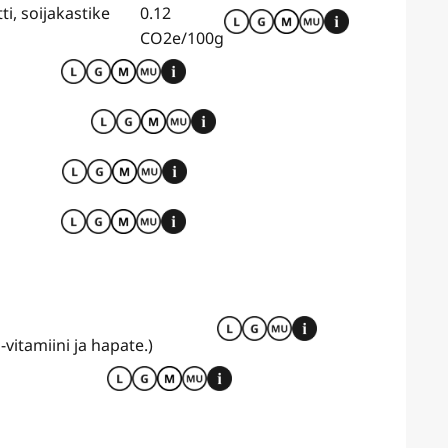
i, soijakastike
0.12
CO2e/100g
itamiini ja hapate.)