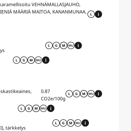
, karamellisoitu VEHNÄMALLASJAUHO,
ÄÄ PIENIÄ MÄÄRIÄ MAITOA, KANANMUNAA,
lys
uskastikeaines,
0.87
CO2e/100g
), tärkkelys