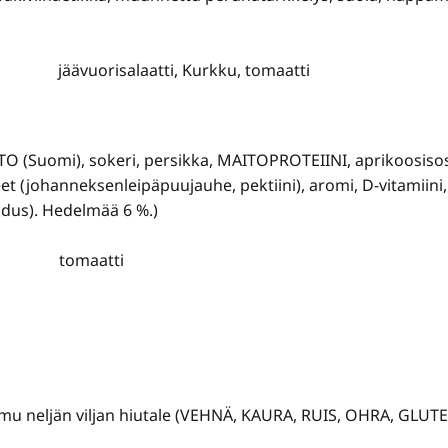
jäävuorisalaatti, Kurkku, tomaatti
TO (Suomi), sokeri, persikka, MAITOPROTEIINI, aprikoosis
et (johanneksenleipäpuujauhe, pektiini), aromi, D-vitamiini,
fidus). Hedelmää 6 %.)
tomaatti
omu neljän viljan hiutale (VEHNÄ, KAURA, RUIS, OHRA, GLUTE