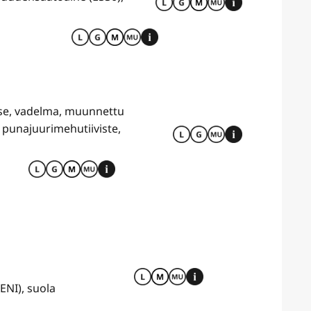
ose, vadelma, muunnettu
 punajuurimehutiiviste,
ENI), suola