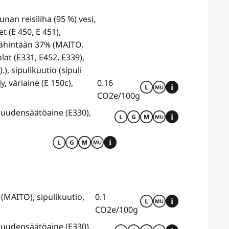
n reisiliha (95 %) vesi,
t (E 450, E 451),
vähintään 37% (MAITO,
at (E331, E452, E339),
 sipulikuutio (sipuli
y, väriaine (E 150c),
0.16
CO2e/100g
muudensäätöaine (E330),
MAITO), sipulikuutio,
0.1
CO2e/100g
muudensäätöaine (E330),