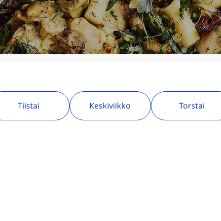
Tiistai
Keskiviikko
Torstai