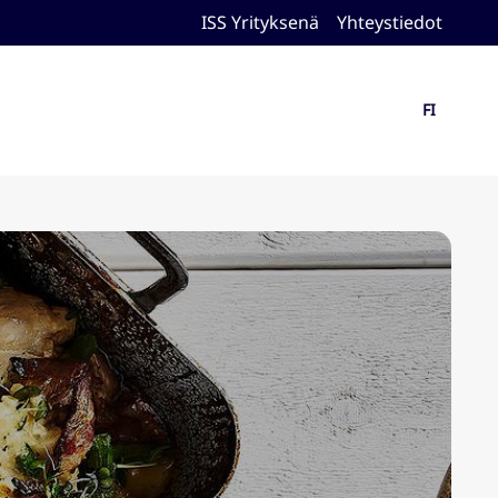
ISS Yrityksenä
Yhteystiedot
FI