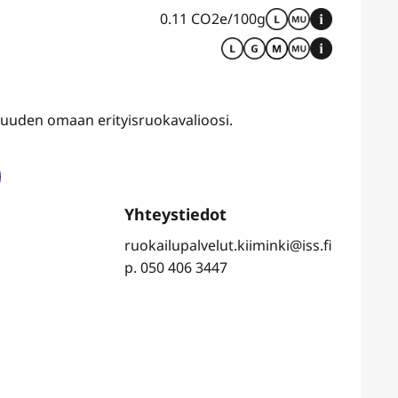
0.11 CO2e/100g
uvuuden omaan erityisruokavalioosi.
ruokailupalvelut.kiiminki@iss.fi
p. 050 406 3447