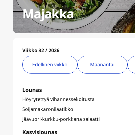
Majakka
Viikko 32 / 2026
Edellinen viikko
Maanantai
Lounas
Höyrytettyä vihannessekoitusta
Soijamakaronilaatikko
Jäävuori-kurkku-porkkana salaatti
Kasvislounas