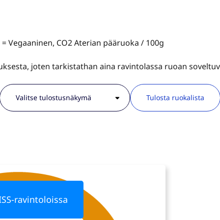
V = Vegaaninen, CO2 Aterian pääruoka / 100g
tauksesta, joten tarkistathan aina ravintolassa ruoan sovelt
Tulosta ruokalista
ISS-ravintoloissa