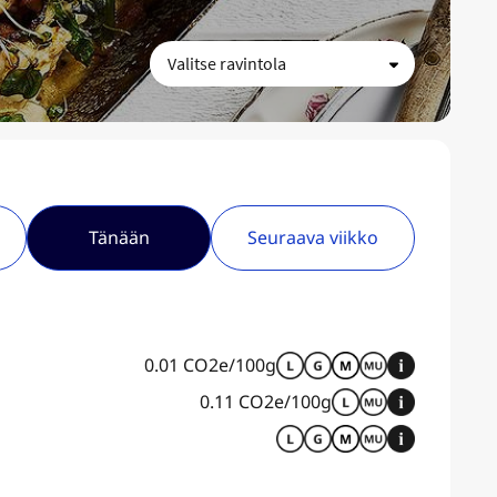
Tänään
Seuraava viikko
0.01 CO2e/100g
0.11 CO2e/100g