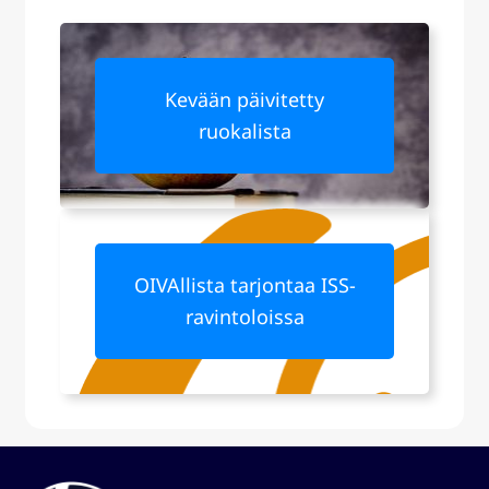
Kevään päivitetty
ruokalista
OIVAllista tarjontaa ISS-
ravintoloissa