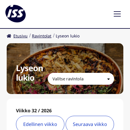
Etusivu
Ravintolat
Lyseon lukio
Ravintolat
Kahvilat
Lyseon
FI
lukio
Viikko 32 / 2026
Edellinen viikko
Seuraava viikko