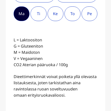
Ma
Ti
Ke
To
Pe
L = Laktoositon
G = Gluteeniton
M = Maidoton
V = Vegaaninen
CO2 Aterian pääruoka / 100g
Dieettimerkinnät voivat poiketa yllä olevasta
listauksesta, joten tarkistathan aina
ravintolassa ruoan soveltuvuuden
omaan erityisruokavalioosi.