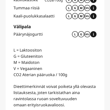
CO2e/100g
Tummaa riisiä
Kaali-puolukkasalaatti
Välipala
Päärynäjogurtti
L = Laktoositon
G = Gluteeniton
M = Maidoton
V = Vegaaninen
CO2 Aterian pääruoka / 100g
Dieettimerkinnät voivat poiketa yllä olevasta
listauksesta, joten tarkistathan aina
ravintolassa ruoan soveltuvuuden
omaan erityisruokavalioosi.