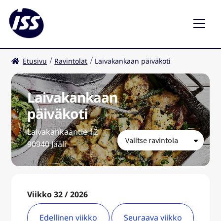
Etusivu
Ravintolat
Laivakankaan päiväkoti
Ravintolat
Kahvilat
Laivakankaan
päiväkoti
FI
Laivakankaantie 12
90940 Jääli
Viikko 32 / 2026
Edellinen viikko
Seuraava viikko