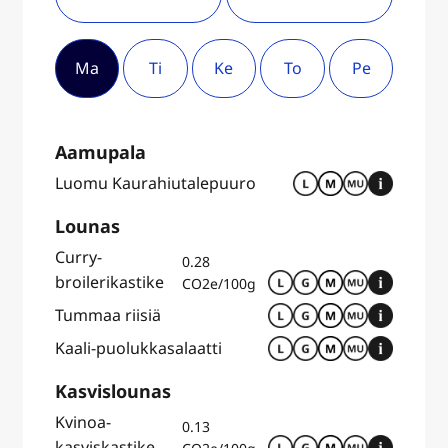
Ma
Ti
Ke
To
Pe
Aamupala
Luomu Kaurahiutalepuuro
Lounas
Curry-
0.28
broilerikastike
CO2e/100g
Tummaa riisiä
Kaali-puolukkasalaatti
Kasvislounas
Kvinoa-
0.13
kasviskastike