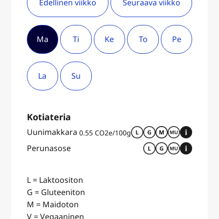
Edellinen viikko
Seuraava viikko
Ma
Ti
Ke
To
Pe
La
Su
Kotiateria
Uunimakkara
0.55 CO2e/100g
Perunasose
L = Laktoositon
G = Gluteeniton
M = Maidoton
V = Vegaaninen