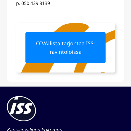
p. 050 439 8139
OIVAllista tarjontaa ISS-
ravintoloissa
Kansainvälinen kokemus,