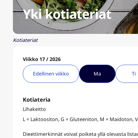
Yki kotiateriat
Kotiateriat
Viikko 17 / 2026
Edellinen viikko
Ma
Ti
Kotiateria
Lihakeitto
L = Laktoositon, G = Gluteeniton, M = Maidoton, 
Dieettimerkinnät voivat poiketa yllä olevasta lis