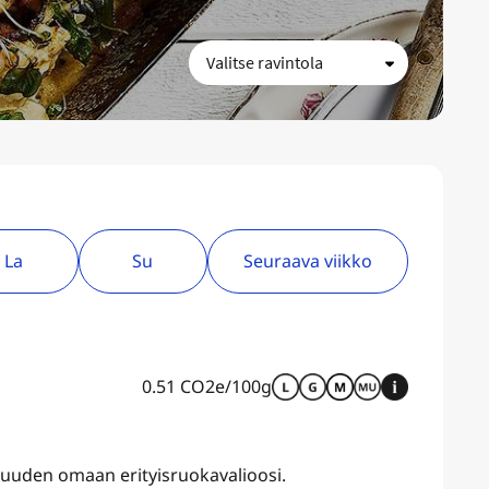
La
Su
Seuraava viikko
0.51 CO2e/100g
uvuuden omaan erityisruokavalioosi.