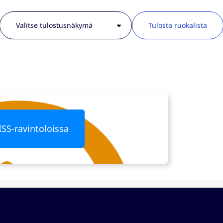
Tulosta ruokalista
ISS-ravintoloissa