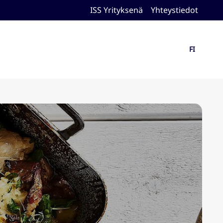
ISS Yrityksenä
Yhteystiedot
FI