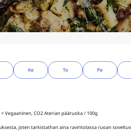
Ke
To
Pe
V = Vegaaninen, CO2 Aterian pääruoka / 100g
tauksesta, joten tarkistathan aina ravintolassa ruoan sovelt