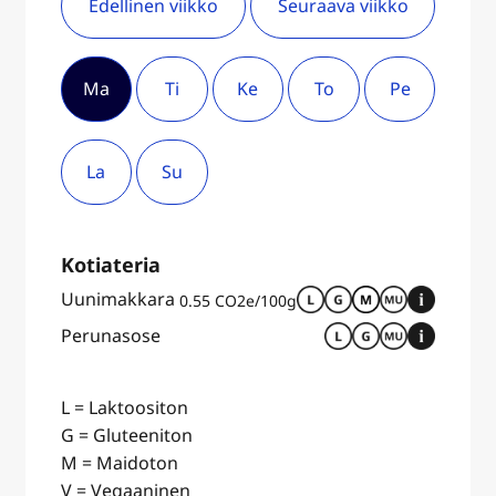
Edellinen viikko
Seuraava viikko
Ma
Ti
Ke
To
Pe
La
Su
Kotiateria
Uunimakkara
0.55 CO2e/100g
Perunasose
L = Laktoositon
G = Gluteeniton
M = Maidoton
V = Vegaaninen