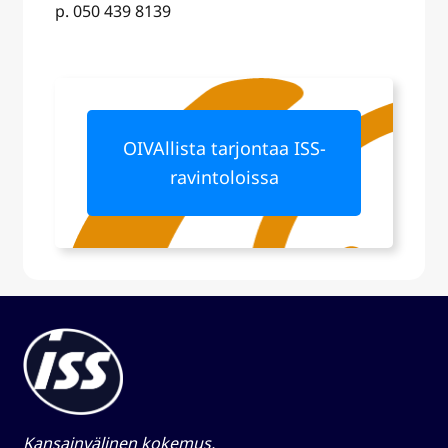
p. 050 439 8139
OIVAllista tarjontaa ISS-
ravintoloissa
Kansainvälinen kokemus,