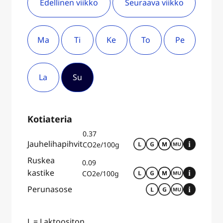
Edellinen viikko
Seuraava viikko
Ma
Ti
Ke
To
Pe
La
Su
Kotiateria
0.37
Jauhelihapihvit
CO2e/100g
Ruskea
0.09
kastike
CO2e/100g
Perunasose
L = Laktoositon