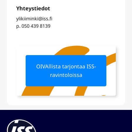
ylikiiminki@iss.fi
p. 050 439 8139
OIVAllista tarjontaa ISS-
ravintoloissa