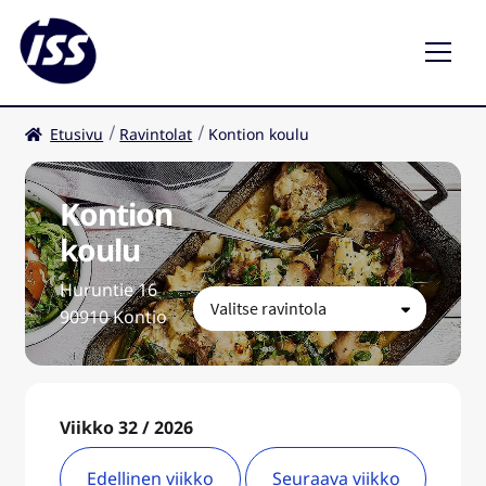
Etusivu
Ravintolat
Kontion koulu
Ravintolat
Kahvilat
Kontion
koulu
FI
Huruntie 16
90910 Kontio
Viikko 32 / 2026
Edellinen viikko
Seuraava viikko