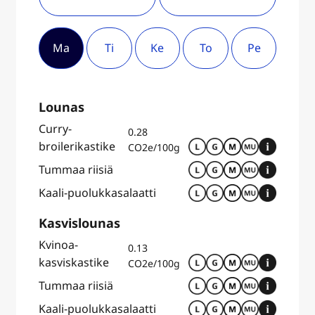
Ma
Ti
Ke
To
Pe
Lounas
Curry-
0.28
broilerikastike
CO2e/100g
Tummaa riisiä
Kaali-puolukkasalaatti
Kasvislounas
Kvinoa-
0.13
kasviskastike
CO2e/100g
Tummaa riisiä
Kaali-puolukkasalaatti