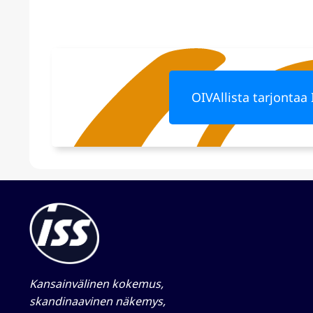
OIVAllista tarjontaa 
Kansainvälinen kokemus,
skandinaavinen näkemys,