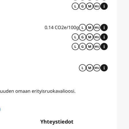
0.14 CO2e/100g
uvuuden omaan erityisruokavalioosi.