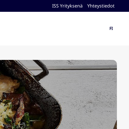
ISS Yrityksenä
Yhteystiedot
FI