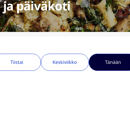
 ja päiväkoti
Tiistai
Keskiviikko
Tänään