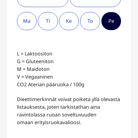
Ma
Ti
Ke
To
Pe
L = Laktoositon
G = Gluteeniton
M = Maidoton
V = Vegaaninen
CO2 Aterian pääruoka / 100g
Dieettimerkinnät voivat poiketa yllä olevasta
listauksesta, joten tarkistathan aina
ravintolassa ruoan soveltuvuuden
omaan erityisruokavalioosi.