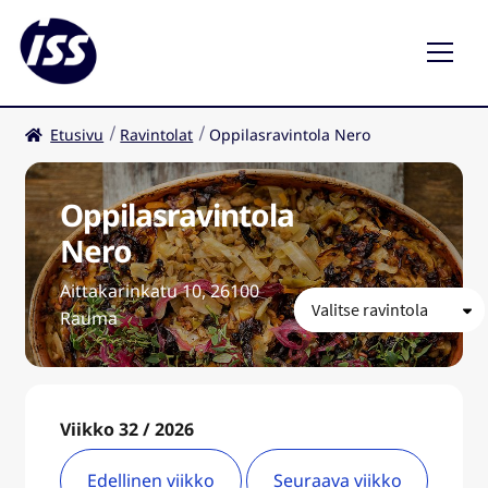
Etusivu
Ravintolat
Oppilasravintola Nero
Ravintolat
Kahvilat
Oppilasravintola
Nero
FI
Aittakarinkatu 10, 26100
Rauma
Viikko 32 / 2026
Edellinen viikko
Seuraava viikko