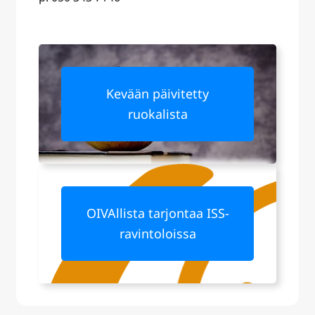
Kevään päivitetty
ruokalista
OIVAllista tarjontaa ISS-
ravintoloissa