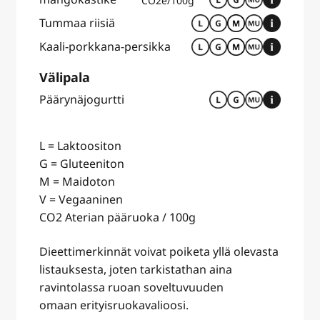
CO2e/100g
Tummaa riisiä
Kaali-porkkana-persikka
Välipala
Päärynäjogurtti
L = Laktoositon
G = Gluteeniton
M = Maidoton
V = Vegaaninen
CO2 Aterian pääruoka / 100g
Dieettimerkinnät voivat poiketa yllä olevasta
listauksesta, joten tarkistathan aina
ravintolassa ruoan soveltuvuuden
omaan erityisruokavalioosi.