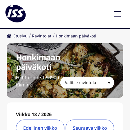
Etusivu
Ravintolat
Honkimaan päiväkoti
Ravintolat
Kahvilat
Honkimaan
päiväkoti
FI
Hiihtorinne 1 90900
Kiiminki
Viikko 18 / 2026
Edellinen viikko
Seuraava viikko