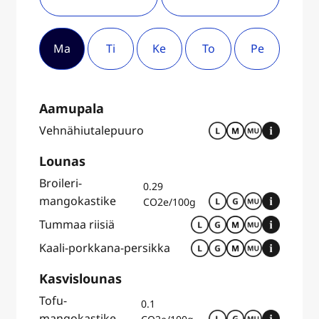
Ma
Ti
Ke
To
Pe
Aamupala
Vehnähiutalepuuro
Lounas
Broileri-
0.29
mangokastike
CO2e/100g
Tummaa riisiä
Kaali-porkkana-persikka
Kasvislounas
Tofu-
0.1
mangokastike